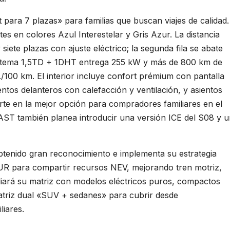
ara 7 plazas» para familias que buscan viajes de calidad.
tes en colores Azul Interestelar y Gris Azur. La distancia
 siete plazas con ajuste eléctrico; la segunda fila se abate
sistema 1,5TD + 1DHT entrega 255 kW y más de 800 km de
100 km. El interior incluye confort prémium con pantalla
ientos delanteros con calefacción y ventilación, y asientos
erte en la mejor opción para compradores familiares en el
T también planea introducir una versión ICE del S08 y 
enido gran reconocimiento e implementa su estrategia
UR para compartir recursos NEV, mejorando tren motriz,
mpliará su matriz con modelos eléctricos puros, compactos
triz dual «SUV + sedanes» para cubrir desde
liares.