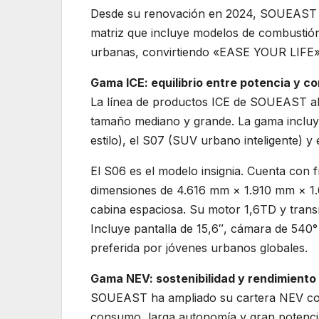
Desde su renovación en 2024, SOUEAST s
matriz que incluye modelos de combustión
urbanas, convirtiendo «EASE YOUR LIFE» 
Gama ICE: equilibrio entre potencia y co
La línea de productos ICE de SOUEAST ab
tamaño mediano y grande. La gama inclu
estilo), el S07 (SUV urbano inteligente) y
El S06 es el modelo insignia. Cuenta con f
dimensiones de 4.616 mm × 1.910 mm × 1.
cabina espaciosa. Su motor 1,6TD y trans
Incluye pantalla de 15,6″, cámara de 540° 
preferida por jóvenes urbanos globales.
Gama NEV: sostenibilidad y rendimiento
SOUEAST ha ampliado su cartera NEV con
consumo, larga autonomía y gran potenci