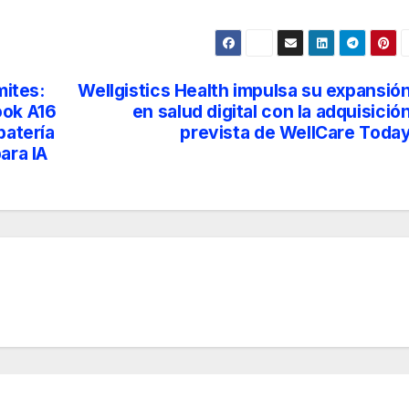
mites:
Wellgistics Health impulsa su expansió
ook A16
en salud digital con la adquisició
batería
prevista de WellCare Toda
ara IA