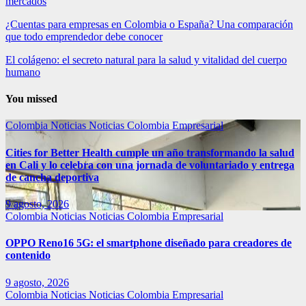
mercados
¿Cuentas para empresas en Colombia o España? Una comparación
que todo emprendedor debe conocer
El colágeno: el secreto natural para la salud y vitalidad del cuerpo
humano
You missed
Colombia
Noticias
Noticias Colombia Empresarial
Cities for Better Health cumple un año transformando la salud
en Cali y lo celebra con una jornada de voluntariado y entrega
de cancha deportiva
9 agosto, 2026
Colombia
Noticias
Noticias Colombia Empresarial
OPPO Reno16 5G: el smartphone diseñado para creadores de
contenido
9 agosto, 2026
Colombia
Noticias
Noticias Colombia Empresarial