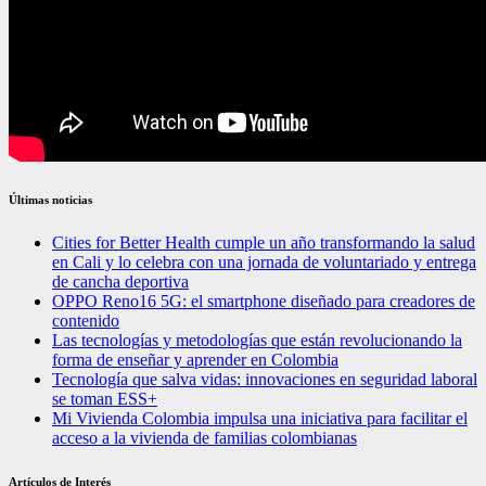
Últimas noticias
Cities for Better Health cumple un año transformando la salud
en Cali y lo celebra con una jornada de voluntariado y entrega
de cancha deportiva
OPPO Reno16 5G: el smartphone diseñado para creadores de
contenido
Las tecnologías y metodologías que están revolucionando la
forma de enseñar y aprender en Colombia
Tecnología que salva vidas: innovaciones en seguridad laboral
se toman ESS+
Mi Vivienda Colombia impulsa una iniciativa para facilitar el
acceso a la vivienda de familias colombianas
Artículos de Interés