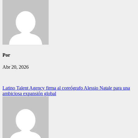
Por
Abr 20, 2026
Navegación
Latino Talent Agency firma al coreógrafo Alessio Natale para una
ambiciosa expansión global
de
entradas