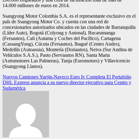
14.000 millones de euros en 2014.
Ssangyong Motor Colombia S.A. es el representante exclusivo en el
país de Ssangyong Motor Co. y cuenta con una red de
concesionarios autorizados ubicados en las ciudades de Barranquilla
(Líder Auto), Bogotá (Colyong y Autonal), Bucaramanga
(Fersautos), Cali (Autama y Coches del Pacífico), Cartagena
(CassangYong), Cúcuta (Fersautos), Ibagué (Centro Andes),
Medellín (Autoassia), Montería (Doriautos), Neiva (Sur Andina de
Vehículos S.A.S.), Pasto (Serviautos RN), Santa Marta
(Automotores Las Palmeras), Tunja (Euromotors) y Villavicencio
(Ssangyong Llanos).
Navegación
Nuevos Camiones Yuejin-Naveco Euro Iv Completa El Portafolio
DHL Express anuncia a su nuevo director ejecutivo para Centro y
de
Sudamérica
entradas