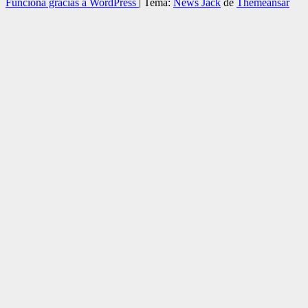
Funciona gracias a WordPress
|
Tema:
News Jack
de
Themeansar