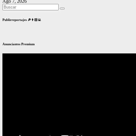
Ago 7, 2026
Publirreportajes 🔎👨🏻‍💻
Anunciantes Premium