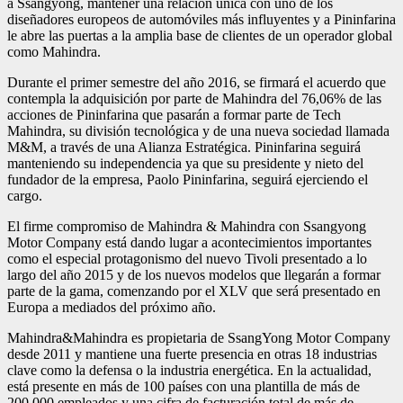
a Ssangyong, mantener una relación única con uno de los
diseñadores europeos de automóviles más influyentes y a Pininfarina
le abre las puertas a la amplia base de clientes de un operador global
como Mahindra.
Durante el primer semestre del año 2016, se firmará el acuerdo que
contempla la adquisición por parte de Mahindra del 76,06% de las
acciones de Pininfarina que pasarán a formar parte de Tech
Mahindra, su división tecnológica y de una nueva sociedad llamada
M&M, a través de una Alianza Estratégica. Pininfarina seguirá
manteniendo su independencia ya que su presidente y nieto del
fundador de la empresa, Paolo Pininfarina, seguirá ejerciendo el
cargo.
El firme compromiso de Mahindra & Mahindra con Ssangyong
Motor Company está dando lugar a acontecimientos importantes
como el especial protagonismo del nuevo Tivoli presentado a lo
largo del año 2015 y de los nuevos modelos que llegarán a formar
parte de la gama, comenzando por el XLV que será presentado en
Europa a mediados del próximo año.
Mahindra&Mahindra es propietaria de SsangYong Motor Company
desde 2011 y mantiene una fuerte presencia en otras 18 industrias
clave como la defensa o la industria energética. En la actualidad,
está presente en más de 100 países con una plantilla de más de
200.000 empleados y una cifra de facturación total de más de