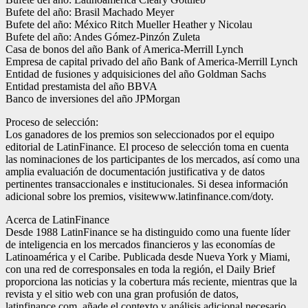
Bufete del año: Brasil Machado Meyer
Bufete del año: México Ritch Mueller Heather y Nicolau
Bufete del año: Andes Gómez-Pinzón Zuleta
Casa de bonos del año Bank of America-Merrill Lynch
Empresa de capital privado del año Bank of America-Merrill Lynch
Entidad de fusiones y adquisiciones del año Goldman Sachs
Entidad prestamista del año BBVA
Banco de inversiones del año JPMorgan
Proceso de selección:
Los ganadores de los premios son seleccionados por el equipo
editorial de LatinFinance. El proceso de selección toma en cuenta
las nominaciones de los participantes de los mercados, así como una
amplia evaluación de documentación justificativa y de datos
pertinentes transaccionales e institucionales. Si desea información
adicional sobre los premios, visitewww.latinfinance.com/doty.
Acerca de LatinFinance
Desde 1988 LatinFinance se ha distinguido como una fuente líder
de inteligencia en los mercados financieros y las economías de
Latinoamérica y el Caribe. Publicada desde Nueva York y Miami,
con una red de corresponsales en toda la región, el Daily Brief
proporciona las noticias y la cobertura más reciente, mientras que la
revista y el sitio web con una gran profusión de datos,
latinfinance.com, añade el contexto y análisis adicional necesario