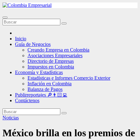
Ir
al
contenido
Inicio
Guía de Negocios
Creando Empresa en Colombia
Asociaciones Empresariales
Directorio de Empresas
Impuestos en Colombia
Economía y Estadísticas
Estadísticas e Informes Comercio Exterior
Inflación en Colombia
Balanza de Pagos
Publirreportajes 🔎👨🏻‍💻
Contáctenos
Noticias
México brilla en los premios de