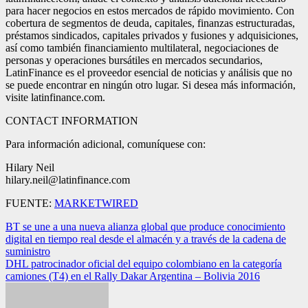
para hacer negocios en estos mercados de rápido movimiento. Con
cobertura de segmentos de deuda, capitales, finanzas estructuradas,
préstamos sindicados, capitales privados y fusiones y adquisiciones,
así como también financiamiento multilateral, negociaciones de
personas y operaciones bursátiles en mercados secundarios,
LatinFinance es el proveedor esencial de noticias y análisis que no
se puede encontrar en ningún otro lugar. Si desea más información,
visite latinfinance.com.
CONTACT INFORMATION
Para información adicional, comuníquese con:
Hilary Neil
hilary.neil@latinfinance.com
FUENTE:
MARKETWIRED
Navegación
BT se une a una nueva alianza global que produce conocimiento
digital en tiempo real desde el almacén y a través de la cadena de
de
suministro
entradas
DHL patrocinador oficial del equipo colombiano en la categoría
camiones (T4) en el Rally Dakar Argentina – Bolivia 2016