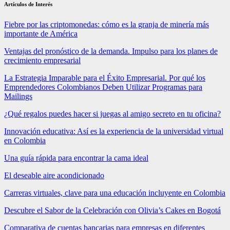
Artículos de Interés
Fiebre por las criptomonedas: cómo es la granja de minería más
importante de América
Ventajas del pronóstico de la demanda. Impulso para los planes de
crecimiento empresarial
La Estrategia Imparable para el Éxito Empresarial. Por qué los
Emprendedores Colombianos Deben Utilizar Programas para
Mailings
¿Qué regalos puedes hacer si juegas al amigo secreto en tu oficina?
Innovación educativa: Así es la experiencia de la universidad virtual
en Colombia
Una guía rápida para encontrar la cama ideal
El deseable aire acondicionado
Carreras virtuales, clave para una educación incluyente en Colombia
Descubre el Sabor de la Celebración con Olivia’s Cakes en Bogotá
Comparativa de cuentas bancarias para empresas en diferentes