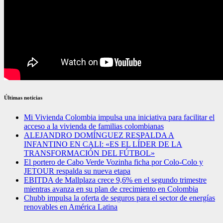
Últimas noticias
Mi Vivienda Colombia impulsa una iniciativa para facilitar el
acceso a la vivienda de familias colombianas
ALEJANDRO DOMÍNGUEZ RESPALDA A
INFANTINO EN CALI: «ES EL LÍDER DE LA
TRANSFORMACIÓN DEL FÚTBOL»
El portero de Cabo Verde Vozinha ficha por Colo-Colo y
JETOUR respalda su nueva etapa
EBITDA de Mallplaza crece 9,6% en el segundo trimestre
mientras avanza en su plan de crecimiento en Colombia
Chubb impulsa la oferta de seguros para el sector de energías
renovables en América Latina