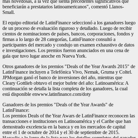
más novedosas, a la vez que sienta precedentes significativos que
beneficiarán a prestatarios latinoamericanos", comentó Llanos-
Small.
El equipo editorial de LatinFinance seleccionó a los ganadores luego
de un proceso de evaluación riguroso y detallado. Luego de recibir
cientos de nominaciones de países, bancos, corporaciones, fondos y
firmas a lo largo de 28 categorías, LatinFinance consultó a
participantes del mercado y condujo un examen exhaustivo de datos
e investigaciones. Los premios fueron anunciados en una cena de
gala que tuvo lugar anoche en Nueva York.
Otros ganadores de los premios "Deals of the Year Awards 2015" de
LatinFinance incluyen a Telefónica Vivo, Nemak, Gruma y Coltel.
JPMorgan ganó el banco de inversiones del año, mientras que
Cleary Gottlieb obtuvo el mejor bufete del año: Latinoamérica: A
continuación se detalla la lista completa de los ganadores, la cual
está disponible enwww.latinfinance.com/doty
Ganadores de los premios "Deals of the Year Awards" de
LatinFinance:
Los premios Deals of the Year Awars de LatinFinance reconocen las
transacciones e instituciones en Latinoamérica y el Caribe que han
demostrado excelencia en la banca y en los mercados de capital
entre el 1 de octubre de 2014 y el 30 de septiembre de 2015.
Hagaclic a lo largo de la lista para los detalles completos del ganador