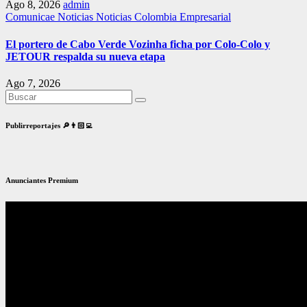
Ago 8, 2026
admin
Comunicae
Noticias
Noticias Colombia Empresarial
El portero de Cabo Verde Vozinha ficha por Colo-Colo y
JETOUR respalda su nueva etapa
Ago 7, 2026
Publirreportajes 🔎👨🏻‍💻
Anunciantes Premium