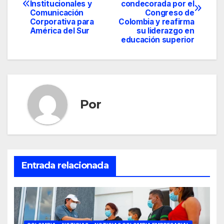
de
Institucionales y
condecorada por el
Comunicación
Congreso de
entradas
Corporativa para
Colombia y reafirma
América del Sur
su liderazgo en
educación superior
Por
Entrada relacionada