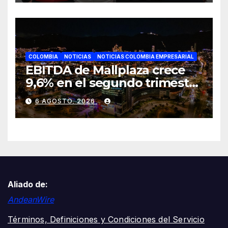
COLOMBIA
NOTICIAS
NOTICIAS COLOMBIA EMPRESARIAL
EBITDA de Mallplaza crece
9,6% en el segundo trimestre
mientras avanza en su plan
6 AGOSTO, 2026
de crecimiento en Colombia
Aliado de:
AndeanWire
Términos, Definiciones y Condiciones del Servicio