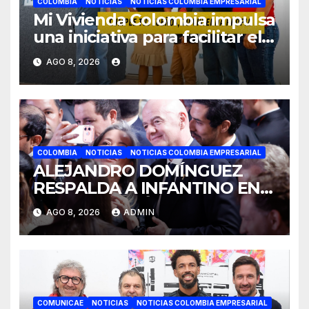
COLOMBIA
NOTICIAS
NOTICIAS COLOMBIA EMPRESARIAL
Mi Vivienda Colombia impulsa
una iniciativa para facilitar el
acceso a la vivienda de
AGO 8, 2026
familias colombianas
COLOMBIA
NOTICIAS
NOTICIAS COLOMBIA EMPRESARIAL
ALEJANDRO DOMÍNGUEZ
RESPALDA A INFANTINO EN
CALI: «ES EL LÍDER DE LA
AGO 8, 2026
ADMIN
TRANSFORMACIÓN DEL
FÚTBOL»
COMUNICAE
NOTICIAS
NOTICIAS COLOMBIA EMPRESARIAL