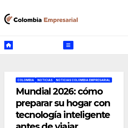
Ir
al
contenido
COLOMBIA
NOTICIAS
NOTICIAS COLOMBIA EMPRESARIAL
Mundial 2026: cómo
preparar su hogar con
tecnología inteligente
antes de viajar