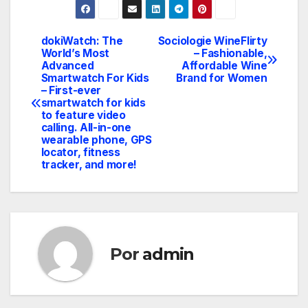
dokiWatch: The
Sociologie WineFlirty
Navegación
World’s Most
– Fashionable,
Advanced
Affordable Wine
de
Smartwatch For Kids
Brand for Women
– First-ever
entradas
smartwatch for kids
to feature video
calling. All-in-one
wearable phone, GPS
locator, fitness
tracker, and more!
Por
admin