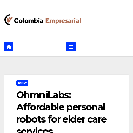
Ir
al
contenido
ICNW
OhmniLabs:
Affordable personal
robots for elder care
services