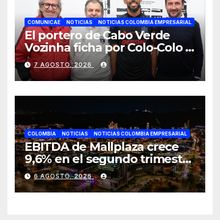
COMUNICAE
NOTICIAS
NOTICIAS COLOMBIA EMPRESARIAL
El portero de Cabo Verde
Vozinha ficha por Colo-Colo y
JETOUR respalda su nueva
7 AGOSTO, 2026
etapa
COLOMBIA
NOTICIAS
NOTICIAS COLOMBIA EMPRESARIAL
EBITDA de Mallplaza crece
9,6% en el segundo trimestre
mientras avanza en su plan
6 AGOSTO, 2026
de crecimiento en Colombia