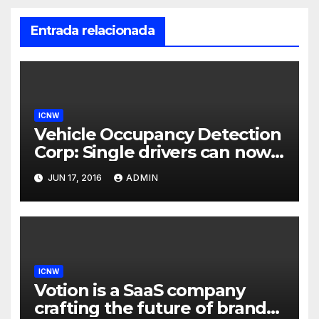
Entrada relacionada
ICNW
Vehicle Occupancy Detection
Corp: Single drivers can now
drive in carpool lanes legally
JUN 17, 2016
ADMIN
using our technology
ICNW
Votion is a SaaS company
crafting the future of brand