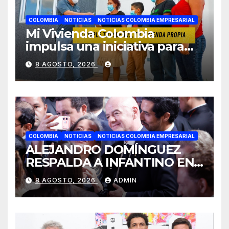
COLOMBIA
NOTICIAS
NOTICIAS COLOMBIA EMPRESARIAL
Mi Vivienda Colombia
impulsa una iniciativa para
facilitar el acceso a la
8 AGOSTO, 2026
vivienda de familias
colombianas
COLOMBIA
NOTICIAS
NOTICIAS COLOMBIA EMPRESARIAL
ALEJANDRO DOMÍNGUEZ
RESPALDA A INFANTINO EN
CALI: «ES EL LÍDER DE LA
8 AGOSTO, 2026
ADMIN
TRANSFORMACIÓN DEL
FÚTBOL»