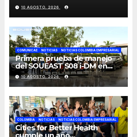
consumo de la cosmética en
10 AGOSTO, 2026
Colombia
COMUNICAE
NOTICIAS
NOTICIAS COLOMBIA EMPRESARIAL
Primera prueba de manejo
del SOUEAST S08 i-DM en
México recibe grandes
10 AGOSTO, 2026
elogios por su confort
superior
COLOMBIA
NOTICIAS
NOTICIAS COLOMBIA EMPRESARIAL
Cities for Better Health
cumple un año