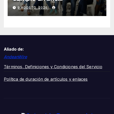
transformando la salud en
9 AGOSTO, 2026
Cali y lo celebra con una
jornada de voluntariado y
entrega de cancha deportiva
Aliado de:
AndeanWire
Términos, Definiciones y Condiciones del Servicio
Política de duración de artículos y enlaces