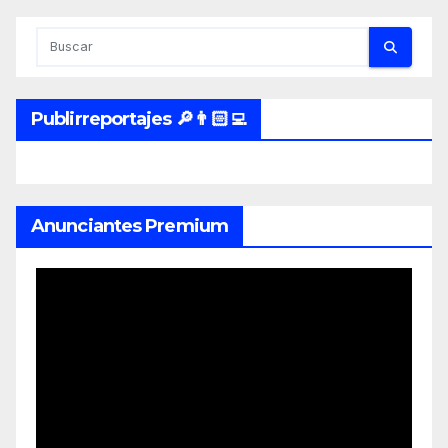
Publirreportajes 🔎👨🏻‍💻
Anunciantes Premium