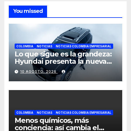
You missed
COLOMBIA
NOTICIAS
NOTICIAS COLOMBIA EMPRESARIAL
Lo que sigue es la grandeza:
Hyundai presenta la nueva
Palisade Híbrida junto al
10 AGOSTO, 2026
álbum Big Band 2 de Andrés
Cepeda
COLOMBIA
NOTICIAS
NOTICIAS COLOMBIA EMPRESARIAL
Menos químicos, más
conciencia: así cambia el