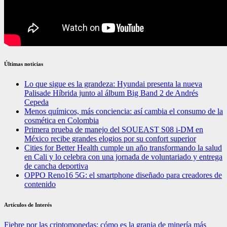
Últimas noticias
Lo que sigue es la grandeza: Hyundai presenta la nueva
Palisade Híbrida junto al álbum Big Band 2 de Andrés
Cepeda
Menos químicos, más conciencia: así cambia el consumo de la
cosmética en Colombia
Primera prueba de manejo del SOUEAST S08 i-DM en
México recibe grandes elogios por su confort superior
Cities for Better Health cumple un año transformando la salud
en Cali y lo celebra con una jornada de voluntariado y entrega
de cancha deportiva
OPPO Reno16 5G: el smartphone diseñado para creadores de
contenido
Artículos de Interés
Fiebre por las criptomonedas: cómo es la granja de minería más