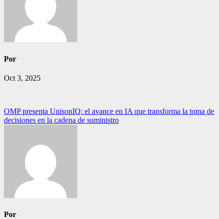
Por
Oct 3, 2025
Navegación
OMP presenta UnisonIQ: el avance en IA que transforma la toma de
decisiones en la cadena de suministro
de
entradas
Por