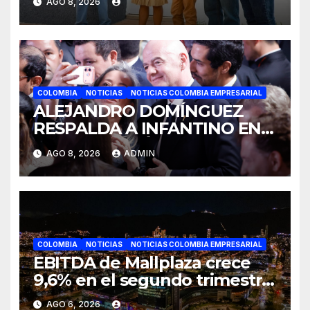
AGO 8, 2026
familias colombianas
COLOMBIA
NOTICIAS
NOTICIAS COLOMBIA EMPRESARIAL
ALEJANDRO DOMÍNGUEZ
RESPALDA A INFANTINO EN
CALI: «ES EL LÍDER DE LA
AGO 8, 2026
ADMIN
TRANSFORMACIÓN DEL
FÚTBOL»
COLOMBIA
NOTICIAS
NOTICIAS COLOMBIA EMPRESARIAL
EBITDA de Mallplaza crece
9,6% en el segundo trimestre
mientras avanza en su plan
AGO 6, 2026