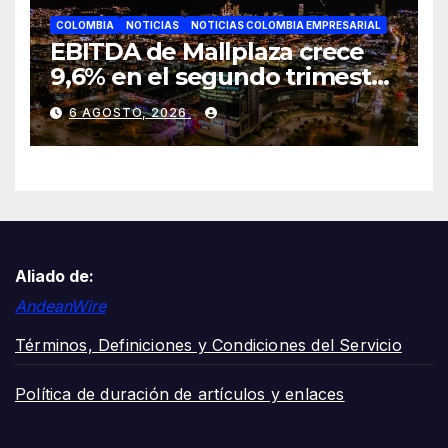
COLOMBIA
NOTICIAS
NOTICIAS COLOMBIA EMPRESARIAL
EBITDA de Mallplaza crece
9,6% en el segundo trimestre
mientras avanza en su plan
6 AGOSTO, 2026
de crecimiento en Colombia
Aliado de:
AndeanWire
Términos, Definiciones y Condiciones del Servicio
Política de duración de artículos y enlaces