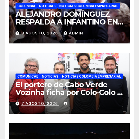
COLOMBIA
NOTICIAS
NOTICIAS COLOMBIA EMPRESARIAL
ALEJANDRO DOMÍNGUEZ
RESPALDA A INFANTINO EN
CALI: «ES EL LÍDER DE LA
8 AGOSTO, 2026
ADMIN
TRANSFORMACIÓN DEL
FÚTBOL»
COMUNICAE
NOTICIAS
NOTICIAS COLOMBIA EMPRESARIAL
El portero de Cabo Verde
Vozinha ficha por Colo-Colo y
JETOUR respalda su nueva
7 AGOSTO, 2026
etapa