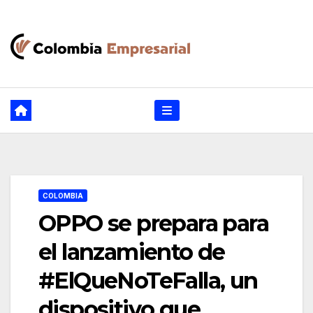
Ir
al
contenido
COLOMBIA
OPPO se prepara para
el lanzamiento de
#ElQueNoTeFalla, un
dispositivo que