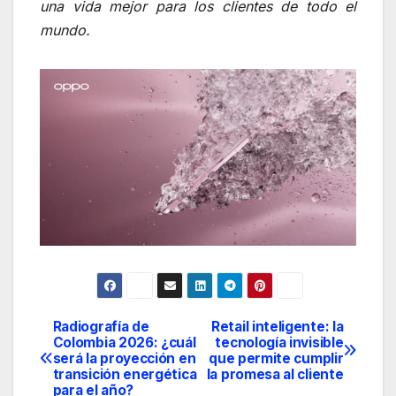
una vida mejor para los clientes de todo el
mundo.
Radiografía de
Retail inteligente: la
Navegación
Colombia 2026: ¿cuál
tecnología invisible
será la proyección en
que permite cumplir
de
transición energética
la promesa al cliente
para el año?