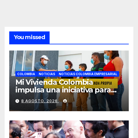
You missed
COLOMBIA
NOTICIAS
NOTICIAS COLOMBIA EMPRESARIAL
Mi Vivienda Colombia
impulsa una iniciativa para
facilitar el acceso a la
8 AGOSTO, 2026
vivienda de familias
colombianas