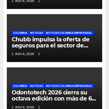
AGO 6, 2026
de crecimiento en Colombia
COLOMBIA
NOTICIAS
NOTICIAS COLOMBIA EMPRESARIAL
Chubb impulsa la oferta de
seguros para el sector de
energías renovables en
AGO 6, 2026
América Latina
COLOMBIA
NOTICIAS
NOTICIAS COLOMBIA EMPRESARIAL
Odontotech 2026 cierra su
octava edición con más de 6
mil visitantes
AGO 6, 2026