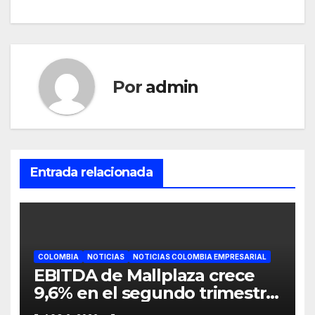
Por
admin
Entrada relacionada
COLOMBIA
NOTICIAS
NOTICIAS COLOMBIA EMPRESARIAL
EBITDA de Mallplaza crece
9,6% en el segundo trimestre
mientras avanza en su plan