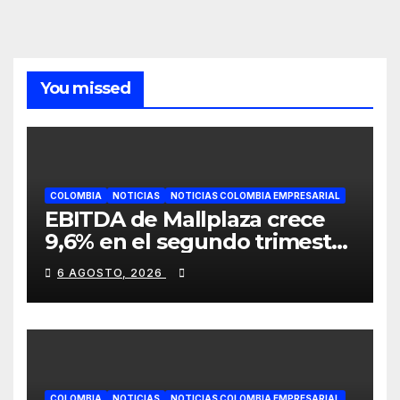
You missed
COLOMBIA
NOTICIAS
NOTICIAS COLOMBIA EMPRESARIAL
EBITDA de Mallplaza crece
9,6% en el segundo trimestre
mientras avanza en su plan
6 AGOSTO, 2026
de crecimiento en Colombia
COLOMBIA
NOTICIAS
NOTICIAS COLOMBIA EMPRESARIAL