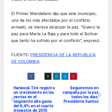
El Primer Mandatario dijo que este municipio,
uno de los más afectados por el conflicto
armado, se merece alcanzar la paz. “Quiero la
paz para María La Baja y para todo el Bolívar
que tanto ha sufrido por el conflicto”, expresó.
FUENTE:
PRESIDENCIA DE LA REPUBLICA
DE COLOMBIA
Hankook Tire registra
Seguiremos en
Navegación
un crecimiento en las
campaña por la paz
ventas en el
todos los días:
de
segmento alta gama
Presidente Santos
del 6,4% en el cuarto
entradas
trimestre de 2015