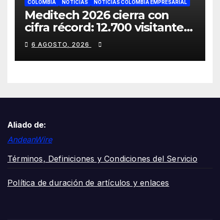
COLOMBIA
NOTICIAS
NOTICIAS COLOMBIA EMPRESARIAL
Meditech 2026 cierra con
cifra récord: 12.700 visitantes,
cerca de 300 expositores y 16
6 AGOSTO, 2026
países participantes
Aliado de:
AndeanWire
Términos, Definiciones y Condiciones del Servicio
Política de duración de artículos y enlaces