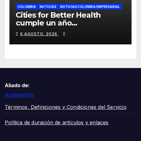
COLOMBIA
NOTICIAS
NOTICIAS COLOMBIA EMPRESARIAL
Cities for Better Health
cumple un año
transformando la salud en
9 AGOSTO, 2026
Cali y lo celebra con una
jornada de voluntariado y
entrega de cancha deportiva
Aliado de:
AndeanWire
Términos, Definiciones y Condiciones del Servicio
Política de duración de artículos y enlaces