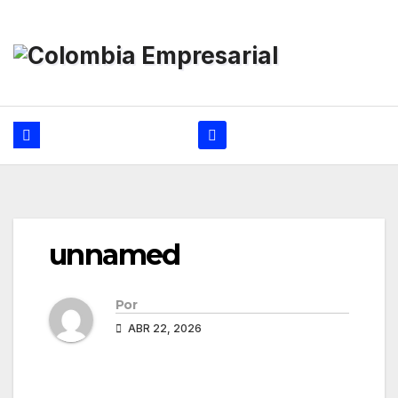
Ir
al
contenido
unnamed
Por
ABR 22, 2026