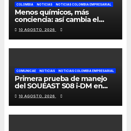
COLOMBIA
NOTICIAS
NOTICIAS COLOMBIA EMPRESARIAL
Menos químicos, más
conciencia: así cambia el
consumo de la cosmética en
10 AGOSTO, 2026
Colombia
COMUNICAE
NOTICIAS
NOTICIAS COLOMBIA EMPRESARIAL
Primera prueba de manejo
del SOUEAST S08 i-DM en
México recibe grandes
10 AGOSTO, 2026
elogios por su confort
superior