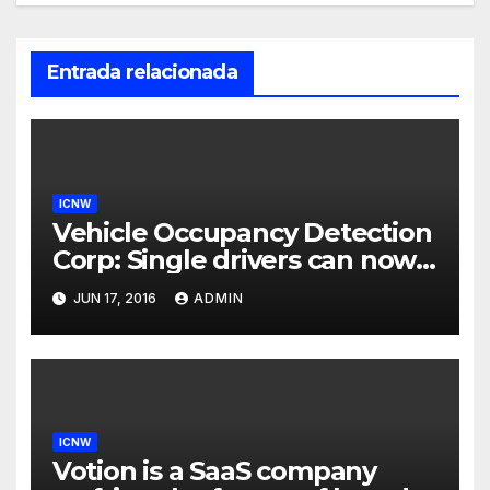
Entrada relacionada
ICNW
Vehicle Occupancy Detection
Corp: Single drivers can now
drive in carpool lanes legally
JUN 17, 2016
ADMIN
using our technology
ICNW
Votion is a SaaS company