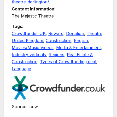
theatre-darlington/
Contact Information:
The Majestic Theatre
Tags:
Crowdfunder UK
,
Reward
,
Donation
,
Theatre
,
United Kingdom
,
Construction
,
English
,
Movies/Music Videos
,
Media & Entertainment
,
Industry verticals
,
Regions
,
Real Estate &
Construction
,
Types of Crowdfunding deal
,
Language
Source: icnw