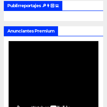
Publirreportajes 🔎👨🏻‍💻
Anunciantes Premium