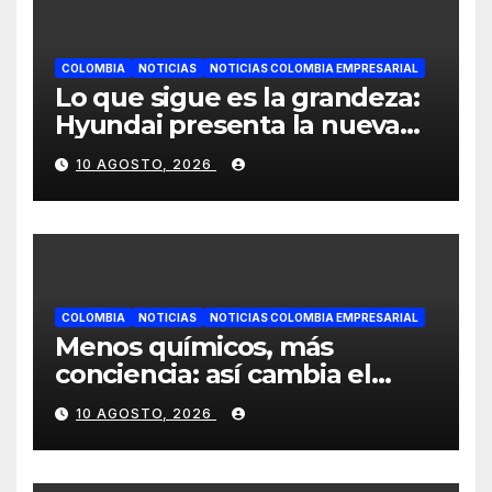
COLOMBIA
NOTICIAS
NOTICIAS COLOMBIA EMPRESARIAL
Lo que sigue es la grandeza:
Hyundai presenta la nueva
Palisade Híbrida junto al
10 AGOSTO, 2026
álbum Big Band 2 de Andrés
Cepeda
COLOMBIA
NOTICIAS
NOTICIAS COLOMBIA EMPRESARIAL
Menos químicos, más
conciencia: así cambia el
consumo de la cosmética en
10 AGOSTO, 2026
Colombia