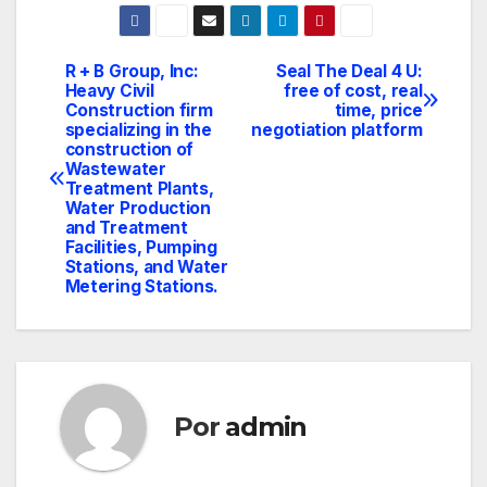
R + B Group, Inc:
Seal The Deal 4 U:
Navegación
Heavy Civil
free of cost, real
Construction firm
time, price
de
specializing in the
negotiation platform
construction of
entradas
Wastewater
Treatment Plants,
Water Production
and Treatment
Facilities, Pumping
Stations, and Water
Metering Stations.
Por
admin