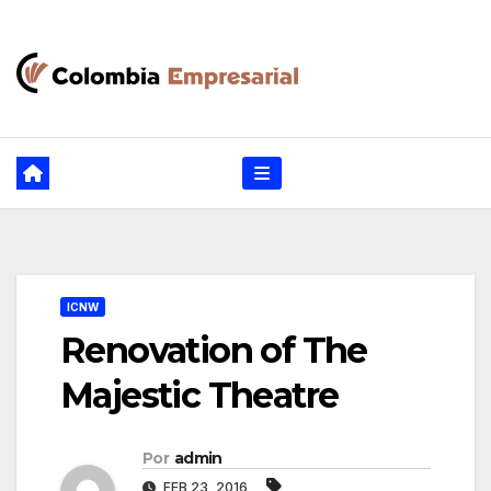
Ir
al
contenido
ICNW
Renovation of The
Majestic Theatre
Por
admin
FEB 23, 2016