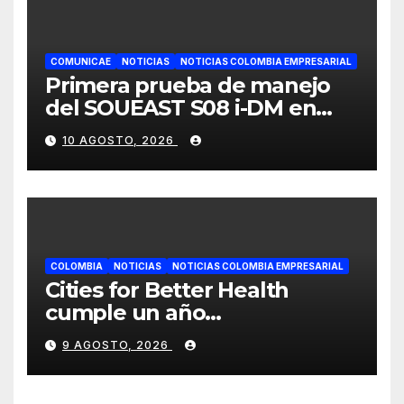
COMUNICAE
NOTICIAS
NOTICIAS COLOMBIA EMPRESARIAL
Primera prueba de manejo
del SOUEAST S08 i-DM en
México recibe grandes
10 AGOSTO, 2026
elogios por su confort
superior
COLOMBIA
NOTICIAS
NOTICIAS COLOMBIA EMPRESARIAL
Cities for Better Health
cumple un año
transformando la salud en
9 AGOSTO, 2026
Cali y lo celebra con una
jornada de voluntariado y
entrega de cancha deportiva