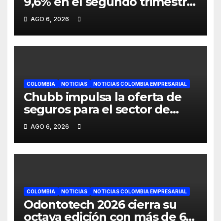
9,6% en el segundo trimestre
mientras avanza en su plan
AGO 6, 2026
de crecimiento en Colombia
COLOMBIA
NOTICIAS
NOTICIAS COLOMBIA EMPRESARIAL
Chubb impulsa la oferta de
seguros para el sector de
energías renovables en
AGO 6, 2026
América Latina
COLOMBIA
NOTICIAS
NOTICIAS COLOMBIA EMPRESARIAL
Odontotech 2026 cierra su
octava edición con más de 6