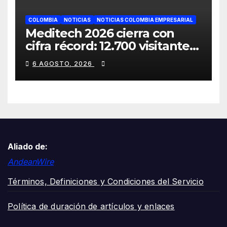
COLOMBIA
NOTICIAS
NOTICIAS COLOMBIA EMPRESARIAL
Meditech 2026 cierra con
cifra récord: 12.700 visitantes,
cerca de 300 expositores y 16
6 AGOSTO, 2026
países participantes
Aliado de:
AndeanWire
Términos, Definiciones y Condiciones del Servicio
Política de duración de artículos y enlaces