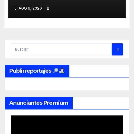
mil visitantes
AGO 6, 2026
Publirreportajes
Anunciantes Premium