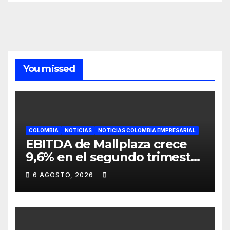
You missed
COLOMBIA
NOTICIAS
NOTICIAS COLOMBIA EMPRESARIAL
EBITDA de Mallplaza crece
9,6% en el segundo trimestre
mientras avanza en su plan
6 AGOSTO, 2026
de crecimiento en Colombia