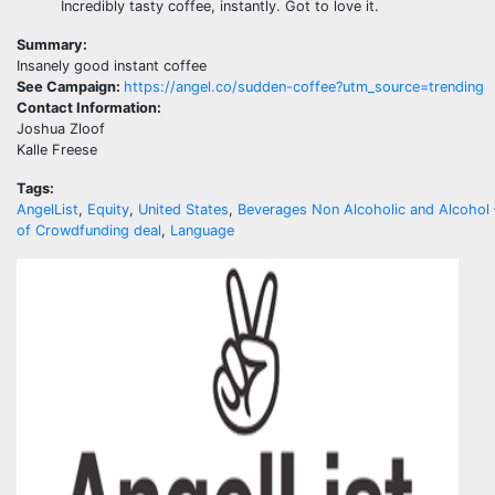
Incredibly tasty coffee, instantly. Got to love it.
Summary:
Insanely good instant coffee
See Campaign:
https://angel.co/sudden-coffee?utm_source=trending
Contact Information:
Joshua Zloof
Kalle Freese
Tags:
AngelList
,
Equity
,
United States
,
Beverages Non Alcoholic and Alcohol 
of Crowdfunding deal
,
Language