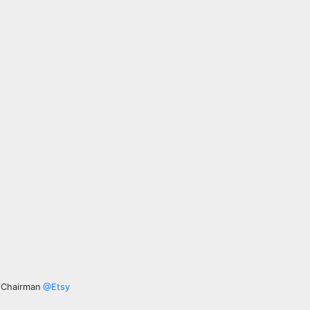
 Chairman
@
Etsy