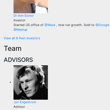
Di-Ann Eisnor
Investor
Started US office of
@
Waze
, now run growth. Sold to
@
Google
@
Meetup
View all 8 Past Investors
Team
ADVISORS
Jyri Engestrom
Advisor