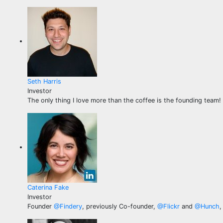
Seth Harris
Investor
The only thing I love more than the coffee is the founding team!
Caterina Fake
Investor
Founder
@
Findery
, previously Co-founder,
@
Flickr
and
@
Hunch
,