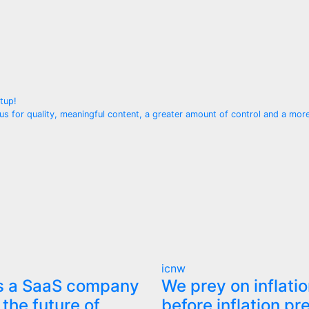
tup!
us for quality, meaningful content, a greater amount of control and a mo
icnw
is a SaaS company
We prey on inflati
 the future of
before inflation pr