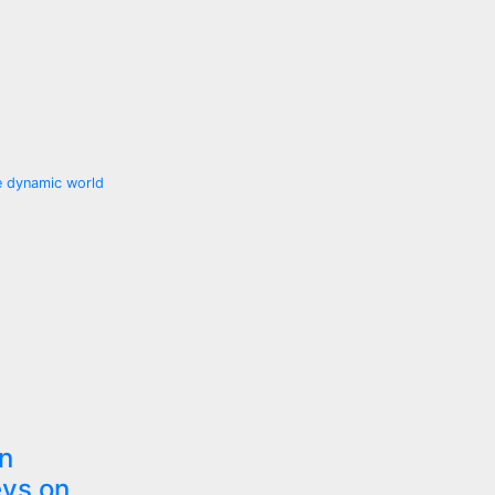
re dynamic world
on
eys on