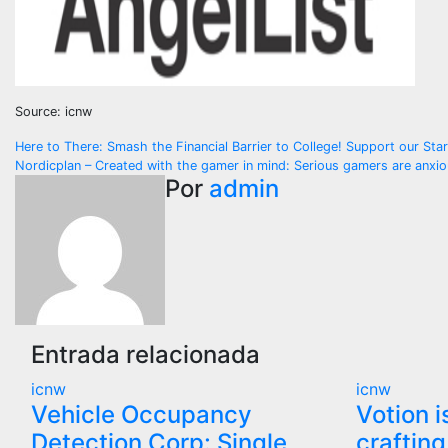
Source: icnw
Navegación
Here to There: Smash the Financial Barrier to College! Support our Star
Nordicplan – Created with the gamer in mind: Serious gamers are anxio
de
Por
admin
entradas
Entrada relacionada
icnw
icnw
Vehicle Occupancy
Votion 
Detection Corp: Single
crafting