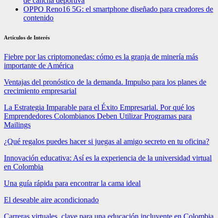
de cancha deportiva
OPPO Reno16 5G: el smartphone diseñado para creadores de
contenido
Artículos de Interés
Fiebre por las criptomonedas: cómo es la granja de minería más
importante de América
Ventajas del pronóstico de la demanda. Impulso para los planes de
crecimiento empresarial
La Estrategia Imparable para el Éxito Empresarial. Por qué los
Emprendedores Colombianos Deben Utilizar Programas para
Mailings
¿Qué regalos puedes hacer si juegas al amigo secreto en tu oficina?
Innovación educativa: Así es la experiencia de la universidad virtual
en Colombia
Una guía rápida para encontrar la cama ideal
El deseable aire acondicionado
Carreras virtuales, clave para una educación incluyente en Colombia