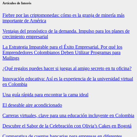
Artículos de Interés
Fiebre por las criptomonedas: cómo es la granja de minería más
importante de América
Ventajas del pronóstico de la demanda. Impulso para los planes de
crecimiento empresarial
La Estrategia Imparable para el Éxito Empresarial. Por qué los
Emprendedores Colombianos Deben Utilizar Programas para
Mailings
¿Qué regalos puedes hacer si juegas al amigo secreto en tu oficina?
Innovación educativa: Así es la experiencia de la universidad virtual
en Colombia
Una guía rápida para encontrar la cama ideal
El deseable aire acondicionado
Carreras virtuales, clave para una educación incluyente en Colombia
Descubre el Sabor de la Celebración con Olivia’s Cakes en Bogotá
Comparativa de cuentas bancarias para empresas en diferentes