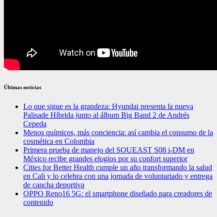
Últimas noticias
Lo que sigue es la grandeza: Hyundai presenta la nueva
Palisade Híbrida junto al álbum Big Band 2 de Andrés
Cepeda
Menos químicos, más conciencia: así cambia el consumo de la
cosmética en Colombia
Primera prueba de manejo del SOUEAST S08 i-DM en
México recibe grandes elogios por su confort superior
Cities for Better Health cumple un año transformando la salud
en Cali y lo celebra con una jornada de voluntariado y entrega
de cancha deportiva
OPPO Reno16 5G: el smartphone diseñado para creadores de
contenido