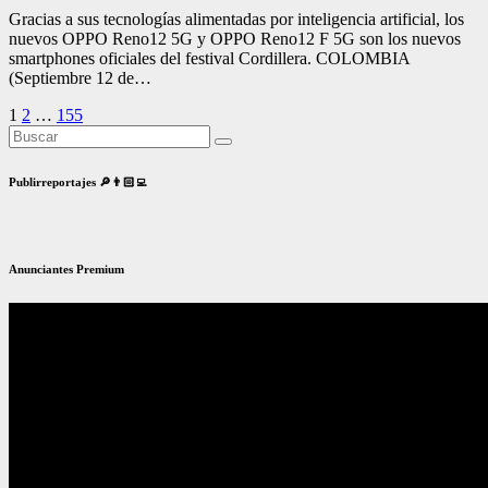
Gracias a sus tecnologías alimentadas por inteligencia artificial, los
nuevos OPPO Reno12 5G y OPPO Reno12 F 5G son los nuevos
smartphones oficiales del festival Cordillera. COLOMBIA
(Septiembre 12 de…
Paginación
1
2
…
155
de
entradas
Publirreportajes 🔎👨🏻‍💻
Anunciantes Premium