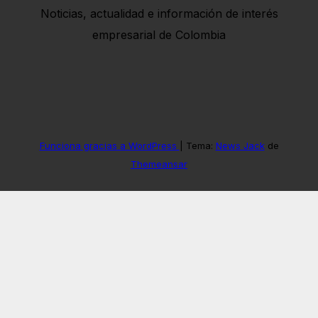
Noticias, actualidad e información de interés
empresarial de Colombia
Funciona gracias a WordPress
|
Tema:
News Jack
de
Themeansar