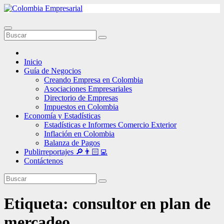
Ir
al
contenido
Inicio
Guía de Negocios
Creando Empresa en Colombia
Asociaciones Empresariales
Directorio de Empresas
Impuestos en Colombia
Economía y Estadísticas
Estadísticas e Informes Comercio Exterior
Inflación en Colombia
Balanza de Pagos
Publirreportajes 🔎👨🏻‍💻
Contáctenos
Etiqueta:
consultor en plan de
mercadeo