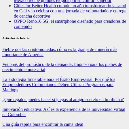
México recibe grandes elogios por su confort superior
Cities for Better Health cumple un año transformando la salud
en Cali y lo celebra con una jornada de voluntariado y entrega
de cancha deportiva
OPPO Reno16 5G: el smartphone diseñado para creadores de
contenido
Artículos de Interés
Fiebre por las criptomonedas: cómo es la granja de minería más
importante de América
Ventajas del pronóstico de la demanda. Impulso para los planes de
crecimiento empresarial
La Estrategia Imparable para el Éxito Empresarial. Por qué los
Emprendedores Colombianos Deben Utilizar Programas para
Mailings
¿Qué regalos puedes hacer si juegas al amigo secreto en tu oficina?
Innovación educativa: Así es la experiencia de la universidad virtual
en Colombia
Una guía rápida para encontrar la cama ideal