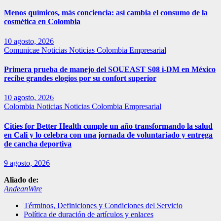
Menos químicos, más conciencia: así cambia el consumo de la
cosmética en Colombia
10 agosto, 2026
Comunicae
Noticias
Noticias Colombia Empresarial
Primera prueba de manejo del SOUEAST S08 i-DM en México
recibe grandes elogios por su confort superior
10 agosto, 2026
Colombia
Noticias
Noticias Colombia Empresarial
Cities for Better Health cumple un año transformando la salud
en Cali y lo celebra con una jornada de voluntariado y entrega
de cancha deportiva
9 agosto, 2026
Aliado de:
AndeanWire
Términos, Definiciones y Condiciones del Servicio
Política de duración de artículos y enlaces