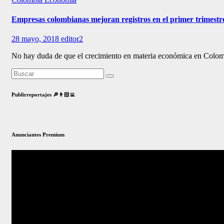
Empresas colombianas mejoran registros en el primer trimestr
28 mayo, 2018
editor2
No hay duda de que el crecimiento en materia económica en Colomb
Publirreportajes 🔎👨🏻‍💻
Anunciantes Premium