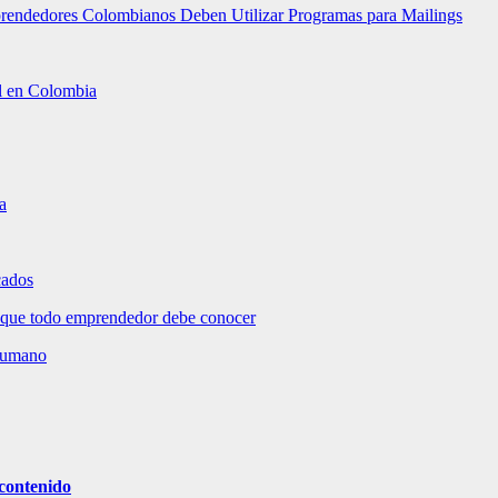
mprendedores Colombianos Deben Utilizar Programas para Mailings
al en Colombia
a
cados
 que todo emprendedor debe conocer
 humano
contenido