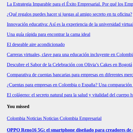
La Estrategia Imparable para el Éxito Empresarial. Por qué los E
¿Qué regalos puedes hacer si juegas al amigo secreto en tu oficina?
Innovación educativa: Así es la experiencia de la universidad virtu
Una guía rápida para encontrar la cama ideal
El deseable aire acondicionado
Carreras virtuales, clave para una educación incluyente en Colombi
Descubre el Sabor de la Celebración con Olivia’s Cakes en Bogotá
Comparativa de cuentas bancarias para empresas en diferentes mer
¿Cuentas para empresas en Colombia o España? Una comparación
El colágeno: el secreto natural para la salud y vitalidad del cuerpo
You missed
Colombia
Noticias
Noticias Colombia Empresarial
OPPO Reno16 5G: el smartphone diseñado para creadores de 