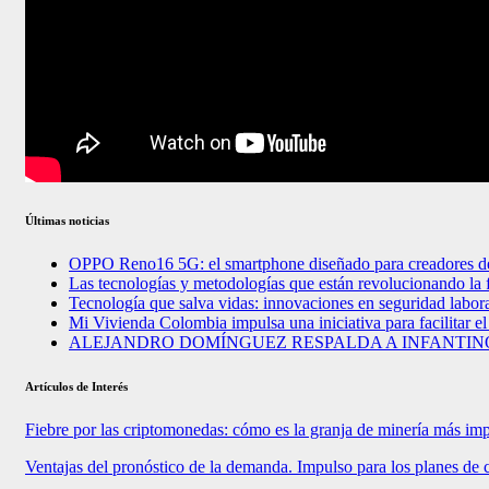
Últimas noticias
OPPO Reno16 5G: el smartphone diseñado para creadores d
Las tecnologías y metodologías que están revolucionando la
Tecnología que salva vidas: innovaciones en seguridad labo
Mi Vivienda Colombia impulsa una iniciativa para facilitar el
ALEJANDRO DOMÍNGUEZ RESPALDA A INFANTINO 
Artículos de Interés
Fiebre por las criptomonedas: cómo es la granja de minería más im
Ventajas del pronóstico de la demanda. Impulso para los planes de 