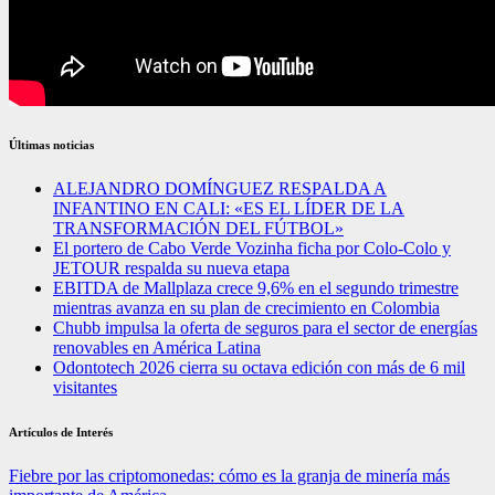
Últimas noticias
ALEJANDRO DOMÍNGUEZ RESPALDA A
INFANTINO EN CALI: «ES EL LÍDER DE LA
TRANSFORMACIÓN DEL FÚTBOL»
El portero de Cabo Verde Vozinha ficha por Colo-Colo y
JETOUR respalda su nueva etapa
EBITDA de Mallplaza crece 9,6% en el segundo trimestre
mientras avanza en su plan de crecimiento en Colombia
Chubb impulsa la oferta de seguros para el sector de energías
renovables en América Latina
Odontotech 2026 cierra su octava edición con más de 6 mil
visitantes
Artículos de Interés
Fiebre por las criptomonedas: cómo es la granja de minería más