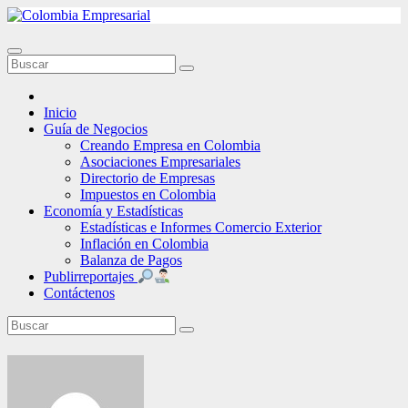
Ir
al
contenido
Inicio
Guía de Negocios
Creando Empresa en Colombia
Asociaciones Empresariales
Directorio de Empresas
Impuestos en Colombia
Economía y Estadísticas
Estadísticas e Informes Comercio Exterior
Inflación en Colombia
Balanza de Pagos
Publirreportajes
Contáctenos