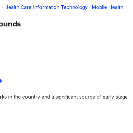
s
·
Health Care Information Technology
·
Mobile Health
rounds
k
ks in the country and a significant source of early-stage