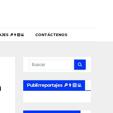
ES 🔎👨🏻‍💻
CONTÁCTENOS
n
Publirreportajes 🔎👨🏻‍💻