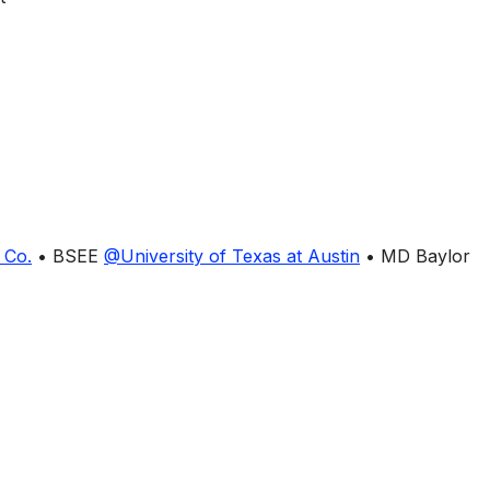
 Co.
• BSEE
@
University of Texas at Austin
• MD Baylor