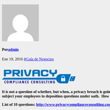
Por
admin
Ene 19, 2016
#Guía de Negocios
It is not a question of whether, but when, a privacy breach is go
subject your employees to deposition questions under oath. How
List of 10 questions:
http://www.privacycomplianceconsulting.com