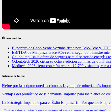
Últimas noticias
El portero de Cabo Verde Vozinha ficha por Colo-Colo y JET
EBITDA de Mallplaza crece 9,6% en el segundo trimestre mien
Chubb impulsa la oferta de seguros para el sector de energías 
Odontotech 2026 cierra su octava edición con más de 6 mil visi
Meditech 2026 cierra con cifra récord: 12.700 visitantes, cerca 
Artículos de Interés
Fiebre por las criptomonedas: cómo es la granja de minería más impo
Ventajas del pronóstico de la demanda. Impulso para los planes de cr
La Estrategia Imparable para el Éxito Empresarial. Por qué los Emp
¿Qué regalos puedes hacer si juegas al amigo secreto en tu oficina?