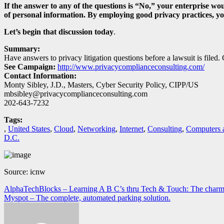
If the answer to any of the questions is “No,” your enterprise wo
of personal information. By employing good privacy practices, your
Let’s begin that discussion today
.
Summary:
Have answers to privacy litigation questions before a lawsuit is file
See Campaign:
http://www.privacycomplianceconsulting.com/
Contact Information:
Monty Sibley, J.D., Masters, Cyber Security Policy, CIPP/US
mbsibley@privacycomplianceconsulting.com
202-643-7232
Tags:
,
United States
,
Cloud
,
Networking
,
Internet
,
Consulting
,
Computers 
D.C.
Source: icnw
Navegación
AlphaTechBlocks – Learning A B C’s thru Tech & Touch: The charm of 
Myspot – The complete, automated parking solution.
de
entradas