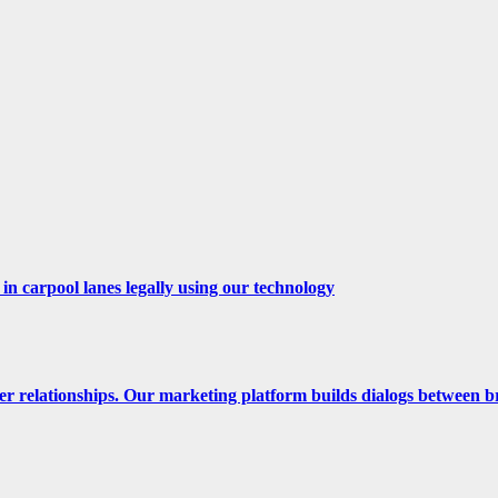
n carpool lanes legally using our technology
er relationships. Our marketing platform builds dialogs between b