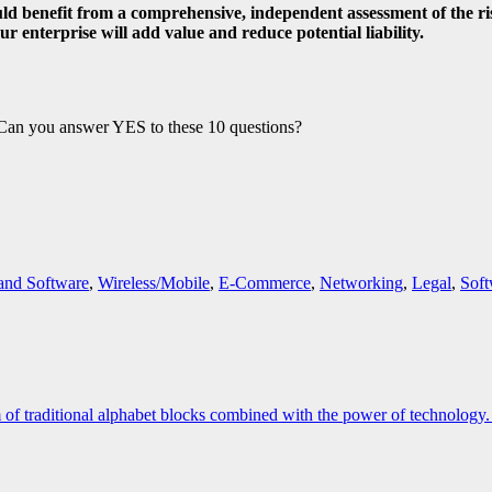
uld benefit from a comprehensive, independent assessment of the ris
 enterprise will add value and reduce potential liability.
d. Can you answer YES to these 10 questions?
and Software
,
Wireless/Mobile
,
E-Commerce
,
Networking
,
Legal
,
Soft
traditional alphabet blocks combined with the power of technology. Pr