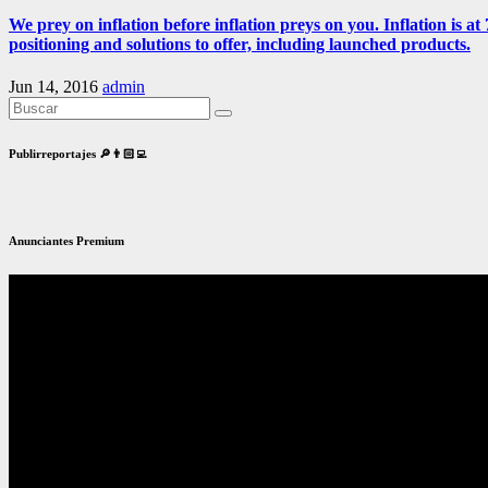
We prey on inflation before inflation preys on you. Inflation is
positioning and solutions to offer, including launched products.
Jun 14, 2016
admin
Publirreportajes 🔎👨🏻‍💻
Anunciantes Premium