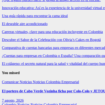
Innovación educativa: Así es la experiencia de la universidad virtual
Una guía rápida para encontrar la cama ideal
El deseable aire acondicionado
Carreras virtuales, clave para una educación incluyente en Colombia
Descubre el Sabor de la Celebración con Olivia’s Cakes en Bogotá
Comparativa de cuentas bancarias para empresas en diferentes merca
¿Cuentas para empresas en Colombia o España? Una comparación qu
El colágeno: el secreto natural para la salud y vitalidad del cuerpo h
You missed
Comunicae
Noticias
Noticias Colombia Empresarial
El portero de Cabo Verde Vozinha ficha por Colo-Colo y JETOU
7 agosto, 2026
Colombia
Noticias
Noticias Colombia Empresarial