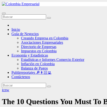
Ir
al
contenido
Inicio
Guía de Negocios
Creando Empresa en Colombia
Asociaciones Empresariales
Directorio de Empresas
Impuestos en Colombia
Economía y Estadísticas
Estadísticas e Informes Comercio Exterior
Inflación en Colombia
Balanza de Pagos
Publirreportajes 🔎👨🏻‍💻
Contáctenos
icnw
The 10 Questions You Must To B