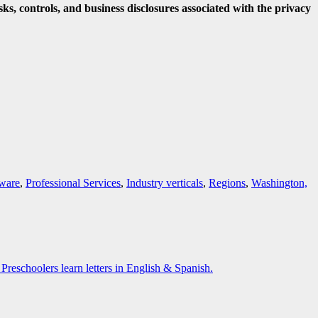
ks, controls, and business disclosures associated with the privacy
ware
,
Professional Services
,
Industry verticals
,
Regions
,
Washington,
eschoolers learn letters in English & Spanish.