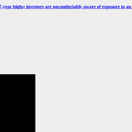
 at 7-year highs; investors are uncomfortably aware of exposure to