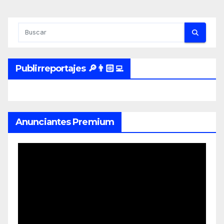
Publirreportajes 🔎👨🏻‍💻
Anunciantes Premium