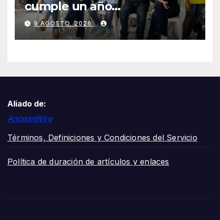
cumple un año
transformando la salud en
9 AGOSTO, 2026
Cali y lo celebra con una
jornada de voluntariado y
entrega de cancha deportiva
Aliado de:
AndeanWire
Términos, Definiciones y Condiciones del Servicio
Política de duración de artículos y enlaces