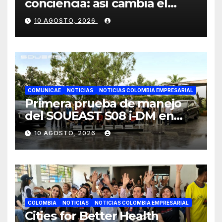
conciencia: así cambia el
consumo de la cosmética en
10 AGOSTO, 2026
Colombia
COMUNICAE
NOTICIAS
NOTICIAS COLOMBIA EMPRESARIAL
Primera prueba de manejo
del SOUEAST S08 i-DM en
México recibe grandes
10 AGOSTO, 2026
elogios por su confort
superior
COLOMBIA
NOTICIAS
NOTICIAS COLOMBIA EMPRESARIAL
Cities for Better Health