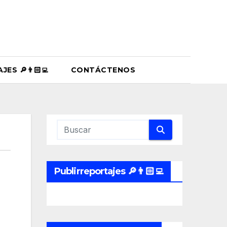
ES 🔎👨🏻‍💻
CONTÁCTENOS
Publirreportajes 🔎👨🏻‍💻