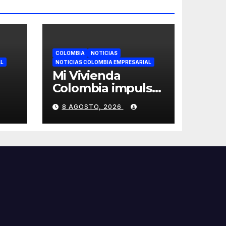
COLOMBIA
NOTICIAS
AL
NOTICIAS COLOMBIA EMPRESARIAL
Mi Vivienda
Colombia impulsa
n
una iniciativa para
8 AGOSTO, 2026
al
facilitar el acceso a
la vivienda de
familias
colombianas