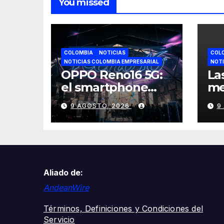
You missed
COLOMBIA
NOTICIAS
COL
NOTICIAS COLOMBIA EMPRESARIAL
NOTI
OPPO Reno16 5G:
La
el smartphone
me
diseñado para
es
9 AGOSTO, 2026
9
creadores de
re
contenido
fo
y 
Co
Aliado de:
AndeanWire
Términos, Definiciones y Condiciones del
Servicio