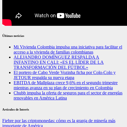
Últimas noticias
Mi Vivienda Colombia impulsa una iniciativa para facilitar el
acceso a la vivienda de familias colombianas
ALEJANDRO DOMÍNGUEZ RESPALDA A
INFANTINO EN CALI: «ES EL LÍDER DE LA
TRANSFORMACIÓN DEL FÚTBOL»
El portero de Cabo Verde Vozinha ficha por Colo-Colo y
JETOUR respalda su nueva etapa
EBITDA de Mallplaza crece 9,6% en el segundo trimestre
mientras avanza en su plan de crecimiento en Colombia
Chubb impulsa la oferta de seguros para el sector de energías
renovables en América Latina
Artículos de Interés
Fiebre por las criptomonedas: cómo es la granja de minería más
importante de América