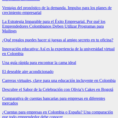
Ventajas del pronóstico de la demanda. Impulso para los planes de
crecimiento empresarial
La Estrategia Imparable para el Éxito Empresarial. Por qué los
Emprendedores Colombianos Deben Utilizar Programas para
Mailings
¿Qué regalos puedes hacer si juegas al amigo secreto en tu oficina?
Innovación educativa: Así es la experiencia de la universidad virtual
en Colombia
Una guía rápida para encontrar la cama ideal
El deseable aire acondicionado
Carreras virtuales, clave para una educación incluyente en Colombia
Descubre el Sabor de la Celebración con Olivia’s Cakes en Bogotá
Comparativa de cuentas bancarias para empresas en diferentes
mercados
¿Cuentas para empresas en Colombia o España? Una comparación
que todo emprendedor debe conocer