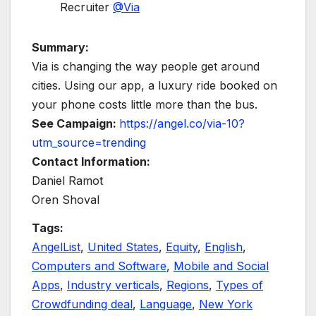
Recruiter
@
Via
Summary:
Via is changing the way people get around
cities. Using our app, a luxury ride booked on
your phone costs little more than the bus.
See Campaign:
https://angel.co/via-10?
utm_source=trending
Contact Information:
Daniel Ramot
Oren Shoval
Tags:
AngelList
,
United States
,
Equity
,
English
,
Computers and Software
,
Mobile and Social
Apps
,
Industry verticals
,
Regions
,
Types of
Crowdfunding deal
,
Language
,
New York