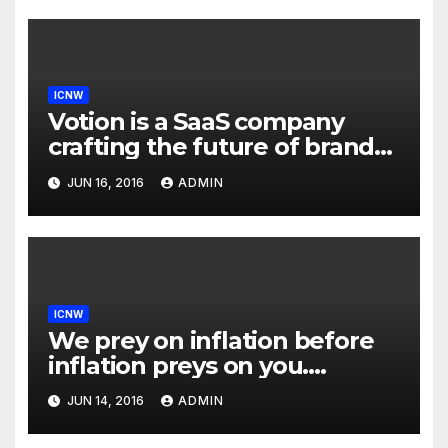
ICNW
Votion is a SaaS company
crafting the future of brand
to consumer relationships.
JUN 16, 2016
ADMIN
Our marketing platform
builds dialogs between
brands & consumers through
interactive storytelling and
innovative products.
ICNW
We prey on inflation before
inflation preys on you.
Inflation is at 7-year highs;
JUN 14, 2016
ADMIN
investors are uncomfortably
aware of exposure to an