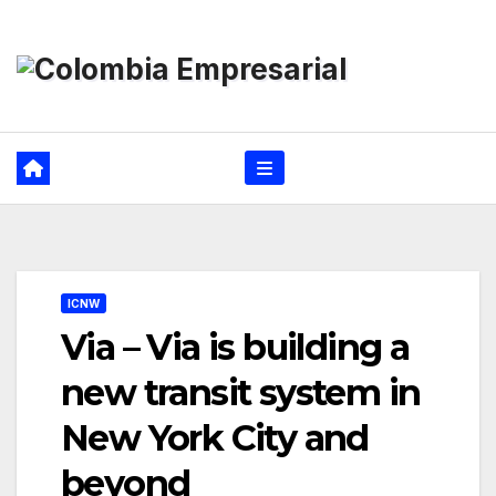
Ir
al
contenido
ICNW
Via – Via is building a
new transit system in
New York City and
beyond