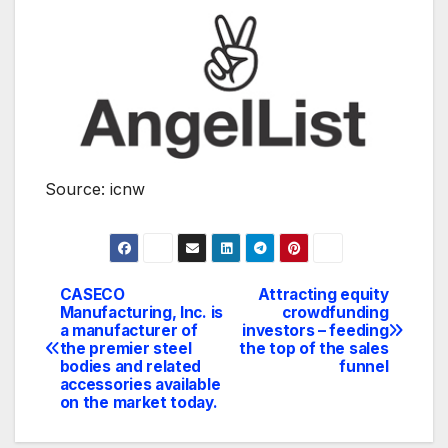
Source: icnw
CASECO
Attracting equity
Navegación
Manufacturing, Inc. is
crowdfunding
a manufacturer of
investors – feeding
de
the premier steel
the top of the sales
bodies and related
funnel
entradas
accessories available
on the market today.