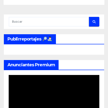
inflation mishap and
Enduring Investments has
unique positioning and
solutions to offer, including
launched products.
Publirreportajes
Anunciantes Premium