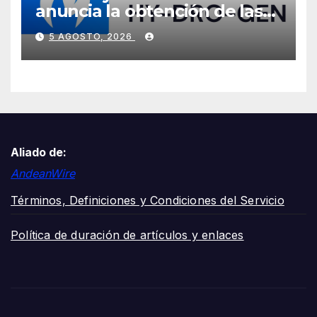
anuncia la obtención de las
certificaciones ISO 9001:2015
5 AGOSTO, 2026
y TSSA
Aliado de:
AndeanWire
Términos, Definiciones y Condiciones del Servicio
Política de duración de artículos y enlaces