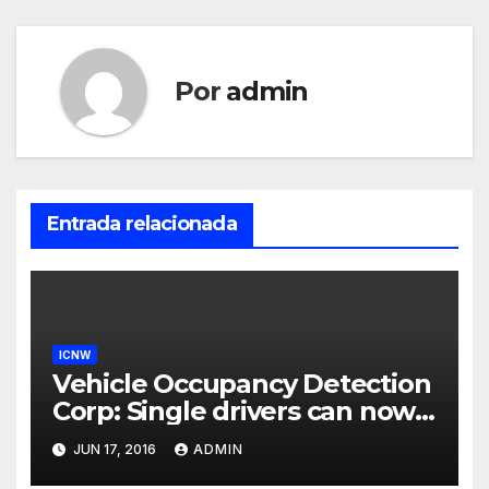
Por
admin
Entrada relacionada
ICNW
Vehicle Occupancy Detection
Corp: Single drivers can now
drive in carpool lanes legally
JUN 17, 2016
ADMIN
using our technology