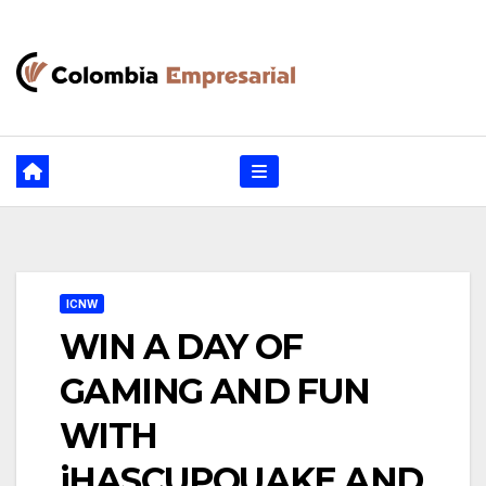
Ir
al
contenido
ICNW
WIN A DAY OF
GAMING AND FUN
WITH
iHASCUPQUAKE AND