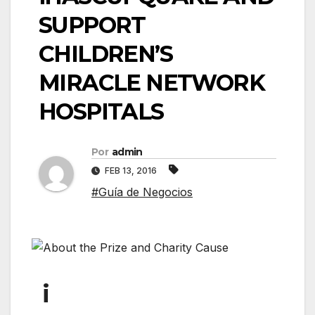
SUPPORT
CHILDREN’S
MIRACLE NETWORK
HOSPITALS
Por
admin
FEB 13, 2016
#Guía de Negocios
i