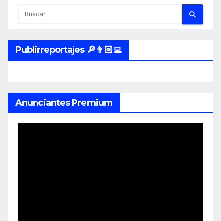
Publirreportajes 🔎👨🏻‍💻
Anunciantes Premium