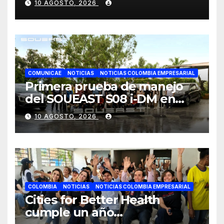
10 AGOSTO, 2026
Colombia
COMUNICAE
NOTICIAS
NOTICIAS COLOMBIA EMPRESARIAL
Primera prueba de manejo
del SOUEAST S08 i-DM en
México recibe grandes
10 AGOSTO, 2026
elogios por su confort
superior
COLOMBIA
NOTICIAS
NOTICIAS COLOMBIA EMPRESARIAL
Cities for Better Health
cumple un año