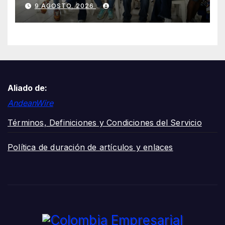
transformando la salud en
9 AGOSTO, 2026
Cali y lo celebra con una
jornada de voluntariado y
entrega de cancha deportiva
Aliado de:
AndeanWire
Términos, Definiciones y Condiciones del Servicio
Política de duración de artículos y enlaces