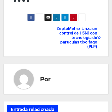
ZeptoMetrix lanza un
Navegación
control de H5N1 con
tecnología de
de
partículas tipo fago
(PLP)
entradas
Por
Entrada relacionada