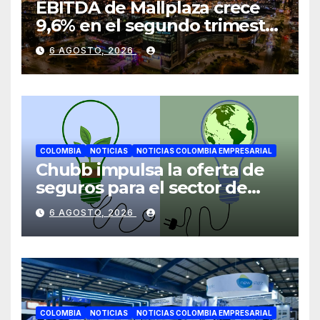
EBITDA de Mallplaza crece
9,6% en el segundo trimestre
mientras avanza en su plan
6 AGOSTO, 2026
de crecimiento en Colombia
COLOMBIA
NOTICIAS
NOTICIAS COLOMBIA EMPRESARIAL
Chubb impulsa la oferta de
seguros para el sector de
energías renovables en
6 AGOSTO, 2026
América Latina
COLOMBIA
NOTICIAS
NOTICIAS COLOMBIA EMPRESARIAL