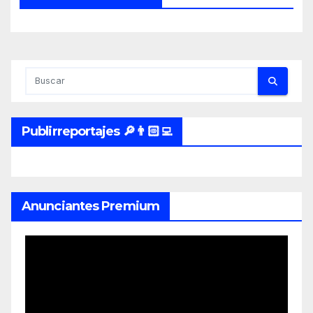
Publirreportajes 🔎👨🏻‍💻
Anunciantes Premium