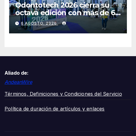
Odontotech 2026 cierra su
octava edición con más de 6
mil visitantes
6 AGOSTO, 2026
Aliado de:
AndeanWire
Términos, Definiciones y Condiciones del Servicio
Política de duración de artículos y enlaces