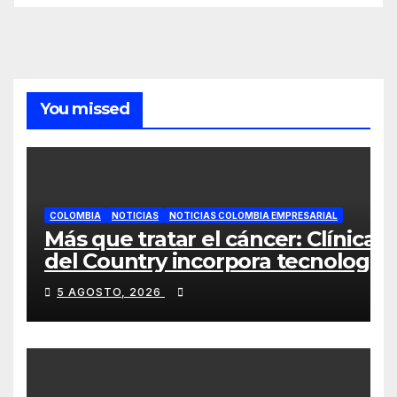
You missed
COLOMBIA
NOTICIAS
NOTICIAS COLOMBIA EMPRESARIAL
Más que tratar el cáncer: Clínica
del Country incorpora tecnología
que ayuda a preservar el cabello
5 AGOSTO, 2026
y la confianza durante la
quimioterapia