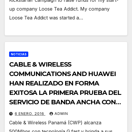
up company Loose Tea Addict. My company
Loose Tea Addict was started a…
NOTICIAS
CABLE & WIRELESS
COMMUNICATIONS AND HUAWEI
HAN REALIZADO EN FORMA
EXITOSA LA PRIMERA PRUEBA DEL
SERVICIO DE BANDA ANCHA CON
BASE DE COBRE MÁS RÁPIDO CON
6 ENERO, 2016
ADMIN
G.FAST EN AMÉRICA LATINA
Cable & Wireless Panamá (CWP) alcanza
500Mbps con tecnología G.fast y brinda a sus