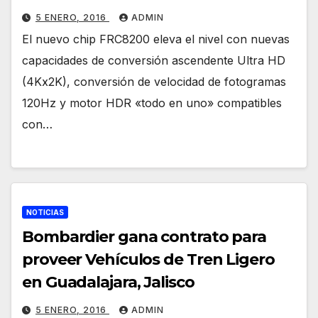
(HDR) y ultra alta definición (Ultra
5 ENERO, 2016
ADMIN
HD)
El nuevo chip FRC8200 eleva el nivel con nuevas
capacidades de conversión ascendente Ultra HD
(4Kx2K), conversión de velocidad de fotogramas
120Hz y motor HDR «todo en uno» compatibles
con…
NOTICIAS
Bombardier gana contrato para
proveer Vehículos de Tren Ligero
en Guadalajara, Jalisco
5 ENERO, 2016
ADMIN