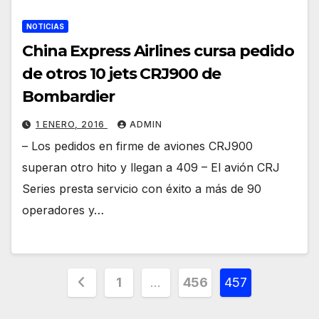
NOTICIAS
China Express Airlines cursa pedido
de otros 10 jets CRJ900 de
Bombardier
1 ENERO, 2016
ADMIN
– Los pedidos en firme de aviones CRJ900
superan otro hito y llegan a 409 – El avión CRJ
Series presta servicio con éxito a más de 90
operadores y…
Paginación
1
…
456
457
de