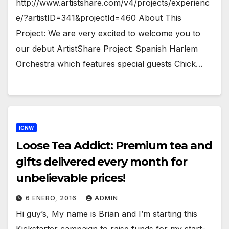
http://www.artistshare.com/v4/projects/experienc
e/?artistID=341&projectId=460 About This
Project: We are very excited to welcome you to
our debut ArtistShare Project: Spanish Harlem
Orchestra which features special guests Chick…
ICNW
Loose Tea Addict: Premium tea and
gifts delivered every month for
unbelievable prices!
6 ENERO, 2016
ADMIN
Hi guy’s, My name is Brian and I’m starting this
Kickstarter campaign to raise funds for my start-