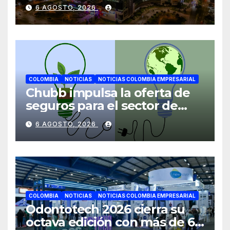
mientras avanza en su plan
6 AGOSTO, 2026
de crecimiento en Colombia
COLOMBIA
NOTICIAS
NOTICIAS COLOMBIA EMPRESARIAL
Chubb impulsa la oferta de
seguros para el sector de
energías renovables en
6 AGOSTO, 2026
América Latina
COLOMBIA
NOTICIAS
NOTICIAS COLOMBIA EMPRESARIAL
Odontotech 2026 cierra su
octava edición con más de 6