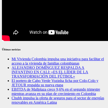
Últimas noticias
Mi Vivienda Colombia impulsa una iniciativa para facilitar el
acceso a la vivienda de familias colombianas
ALEJANDRO DOMÍNGUEZ RESPALDA A
INFANTINO EN CALI: «ES EL LÍDER DE LA
TRANSFORMACIÓN DEL FÚTBOL»
El portero de Cabo Verde Vozinha ficha por Colo-Colo y
JETOUR respalda su nueva etapa
EBITDA de Mallplaza crece 9,6% en el segundo trimestre
mientras avanza en su plan de crecimiento en Colombia
Chubb impulsa la oferta de seguros para el sector de energías
renovables en América Latina