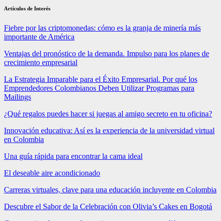
Artículos de Interés
Fiebre por las criptomonedas: cómo es la granja de minería más
importante de América
Ventajas del pronóstico de la demanda. Impulso para los planes de
crecimiento empresarial
La Estrategia Imparable para el Éxito Empresarial. Por qué los
Emprendedores Colombianos Deben Utilizar Programas para
Mailings
¿Qué regalos puedes hacer si juegas al amigo secreto en tu oficina?
Innovación educativa: Así es la experiencia de la universidad virtual
en Colombia
Una guía rápida para encontrar la cama ideal
El deseable aire acondicionado
Carreras virtuales, clave para una educación incluyente en Colombia
Descubre el Sabor de la Celebración con Olivia’s Cakes en Bogotá