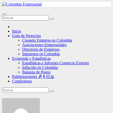
Ir
al
contenido
Inicio
Guía de Negocios
Creando Empresa en Colombia
Asociaciones Empresariales
Directorio de Empresas
Impuestos en Colombia
Economía y Estadísticas
Estadísticas e Informes Comercio Exterior
Inflación en Colombia
Balanza de Pagos
Publirreportajes 🔎👨🏻‍💻
Contáctenos