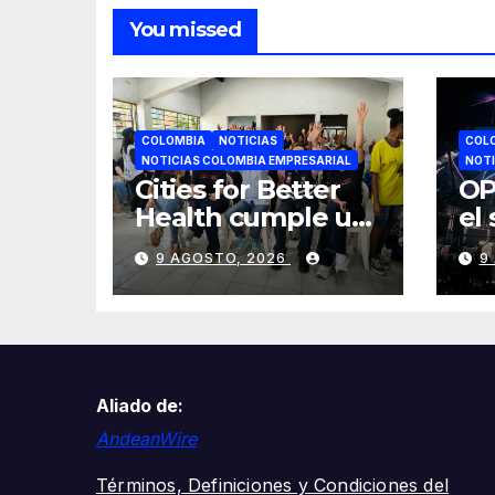
You missed
COLOMBIA
NOTICIAS
COL
NOTICIAS COLOMBIA EMPRESARIAL
NOTI
Cities for Better
OP
Health cumple un
el
año
di
9 AGOSTO, 2026
9
transformando la
cr
salud en Cali y lo
co
celebra con una
jornada de
voluntariado y
Aliado de:
entrega de cancha
deportiva
AndeanWire
Términos, Definiciones y Condiciones del