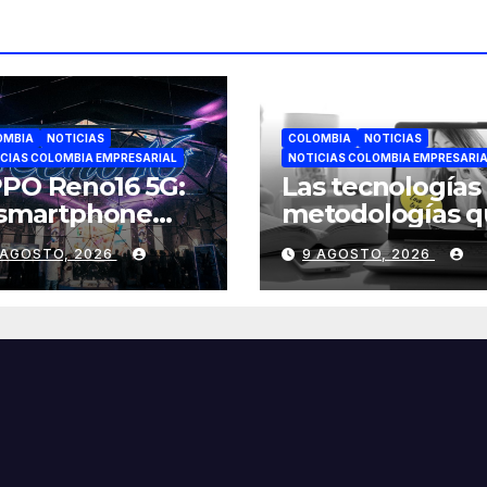
OMBIA
NOTICIAS
COLOMBIA
NOTICIAS
CIAS COLOMBIA EMPRESARIAL
NOTICIAS COLOMBIA EMPRESARI
PO Reno16 5G:
Las tecnologías
 smartphone
metodologías q
señado para
están
 AGOSTO, 2026
9 AGOSTO, 2026
eadores de
revolucionando 
ntenido
forma de enseñ
y aprender en
Colombia