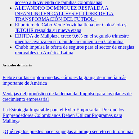
acceso a la vivienda de familias colombianas
ALEJANDRO DOMÍNGUEZ RESPALDA A
INFANTINO EN CALI: «ES EL LÍDER DE LA
TRANSFORMACIÓN DEL FÚTBOL»
El portero de Cabo Verde Vozinha ficha por Colo-Colo y
JETOUR respalda su nueva etapa
EBITDA de Mallplaza crece 9,6% en el segundo trimestre
mientras avanza en su plan de crecimiento en Colombia
Chubb impulsa la oferta de seguros para el sector de energías
renovables en América Latina
Artículos de Interés
Fiebre por las criptomonedas: cómo es la granja de minería más
importante de América
Ventajas del pronóstico de la demanda. Impulso para los planes de
crecimiento empresarial
La Estrategia Imparable para el Éxito Empresarial. Por qué los
Emprendedores Colombianos Deben Utilizar Programas para
Mailings
¿Qué regalos puedes hacer si juegas al amigo secreto en tu oficina?