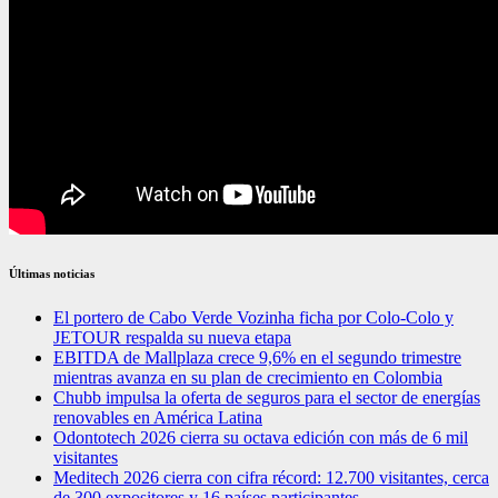
Últimas noticias
El portero de Cabo Verde Vozinha ficha por Colo-Colo y
JETOUR respalda su nueva etapa
EBITDA de Mallplaza crece 9,6% en el segundo trimestre
mientras avanza en su plan de crecimiento en Colombia
Chubb impulsa la oferta de seguros para el sector de energías
renovables en América Latina
Odontotech 2026 cierra su octava edición con más de 6 mil
visitantes
Meditech 2026 cierra con cifra récord: 12.700 visitantes, cerca
de 300 expositores y 16 países participantes