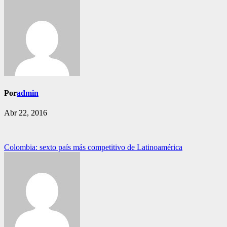
Por
admin
Abr 22, 2016
Navegación
Colombia: sexto país más competitivo de Latinoamérica
de
entradas