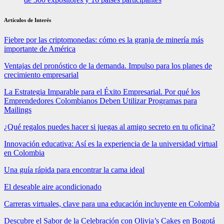
Artículos de Interés
Fiebre por las criptomonedas: cómo es la granja de minería más
importante de América
Ventajas del pronóstico de la demanda. Impulso para los planes de
crecimiento empresarial
La Estrategia Imparable para el Éxito Empresarial. Por qué los
Emprendedores Colombianos Deben Utilizar Programas para
Mailings
¿Qué regalos puedes hacer si juegas al amigo secreto en tu oficina?
Innovación educativa: Así es la experiencia de la universidad virtual
en Colombia
Una guía rápida para encontrar la cama ideal
El deseable aire acondicionado
Carreras virtuales, clave para una educación incluyente en Colombia
Descubre el Sabor de la Celebración con Olivia’s Cakes en Bogotá