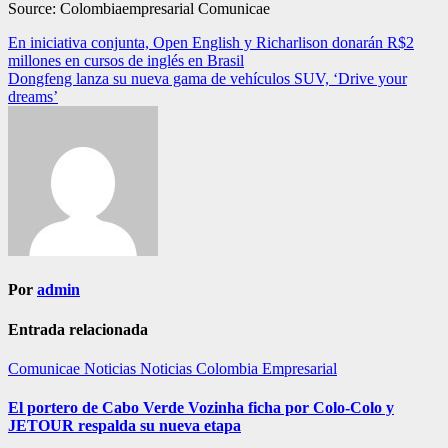
Source: Colombiaempresarial Comunicae
Navegación
En iniciativa conjunta, Open English y Richarlison donarán R$2
millones en cursos de inglés en Brasil
de
Dongfeng lanza su nueva gama de vehículos SUV, ‘Drive your
entradas
dreams’
Por
admin
Entrada relacionada
Comunicae
Noticias
Noticias Colombia Empresarial
El portero de Cabo Verde Vozinha ficha por Colo-Colo y
JETOUR respalda su nueva etapa