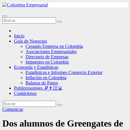
Ir
al
contenido
Inicio
Guía de Negocios
Creando Empresa en Colombia
Asociaciones Empresariales
Directorio de Empresas
Impuestos en Colombia
Economía y Estadísticas
Estadísticas e Informes Comercio Exterior
Inflación en Colombia
Balanza de Pagos
Publirreportajes 🔎👨🏻‍💻
Contáctenos
Comunicae
Dos alumnos de Greengates de