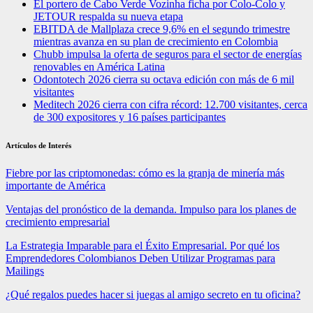
El portero de Cabo Verde Vozinha ficha por Colo-Colo y
JETOUR respalda su nueva etapa
EBITDA de Mallplaza crece 9,6% en el segundo trimestre
mientras avanza en su plan de crecimiento en Colombia
Chubb impulsa la oferta de seguros para el sector de energías
renovables en América Latina
Odontotech 2026 cierra su octava edición con más de 6 mil
visitantes
Meditech 2026 cierra con cifra récord: 12.700 visitantes, cerca
de 300 expositores y 16 países participantes
Artículos de Interés
Fiebre por las criptomonedas: cómo es la granja de minería más
importante de América
Ventajas del pronóstico de la demanda. Impulso para los planes de
crecimiento empresarial
La Estrategia Imparable para el Éxito Empresarial. Por qué los
Emprendedores Colombianos Deben Utilizar Programas para
Mailings
¿Qué regalos puedes hacer si juegas al amigo secreto en tu oficina?