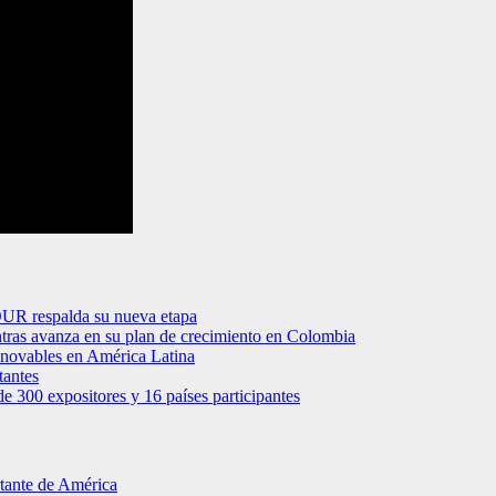
OUR respalda su nueva etapa
tras avanza en su plan de crecimiento en Colombia
renovables en América Latina
tantes
de 300 expositores y 16 países participantes
rtante de América