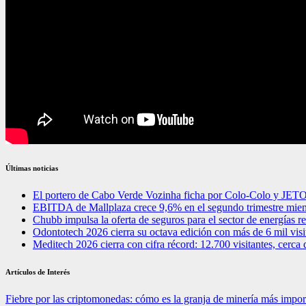
Últimas noticias
El portero de Cabo Verde Vozinha ficha por Colo-Colo y JET
EBITDA de Mallplaza crece 9,6% en el segundo trimestre mien
Chubb impulsa la oferta de seguros para el sector de energías 
Odontotech 2026 cierra su octava edición con más de 6 mil visi
Meditech 2026 cierra con cifra récord: 12.700 visitantes, cerca 
Artículos de Interés
Fiebre por las criptomonedas: cómo es la granja de minería más impo