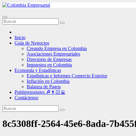
Ir
al
contenido
Inicio
Guía de Negocios
Creando Empresa en Colombia
Asociaciones Empresariales
Directorio de Empresas
Impuestos en Colombia
Economía y Estadísticas
Estadísticas e Informes Comercio Exterior
Inflación en Colombia
Balanza de Pagos
Publirreportajes 🔎👨🏻‍💻
Contáctenos
8c5308ff-2564-45e6-8ada-7b455