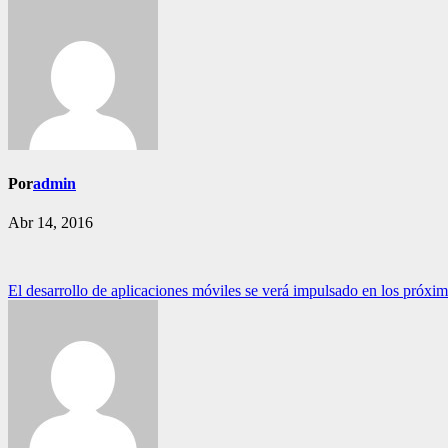
Por
admin
Abr 14, 2016
Navegación
El desarrollo de aplicaciones móviles se verá impulsado en los próxi
de
entradas