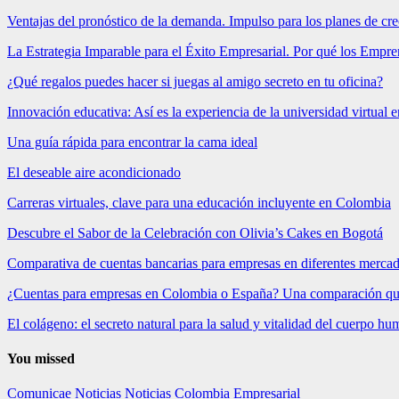
Ventajas del pronóstico de la demanda. Impulso para los planes de cr
La Estrategia Imparable para el Éxito Empresarial. Por qué los Emp
¿Qué regalos puedes hacer si juegas al amigo secreto en tu oficina?
Innovación educativa: Así es la experiencia de la universidad virtual
Una guía rápida para encontrar la cama ideal
El deseable aire acondicionado
Carreras virtuales, clave para una educación incluyente en Colombia
Descubre el Sabor de la Celebración con Olivia’s Cakes en Bogotá
Comparativa de cuentas bancarias para empresas en diferentes merca
¿Cuentas para empresas en Colombia o España? Una comparación qu
El colágeno: el secreto natural para la salud y vitalidad del cuerpo h
You missed
Comunicae
Noticias
Noticias Colombia Empresarial