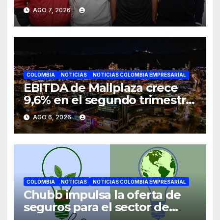
JETOUR respalda su nueva
AGO 7, 2026
etapa
COLOMBIA
NOTICIAS
NOTICIAS COLOMBIA EMPRESARIAL
EBITDA de Mallplaza crece
9,6% en el segundo trimestre
mientras avanza en su plan
AGO 6, 2026
de crecimiento en Colombia
COLOMBIA
NOTICIAS
NOTICIAS COLOMBIA EMPRESARIAL
Chubb impulsa la oferta de
seguros para el sector de
energías renovables en