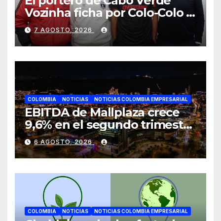
El portero de Cabo Verde
Vozinha ficha por Colo-Colo y
JETOUR respalda su nueva
7 AGOSTO, 2026
etapa
COLOMBIA
NOTICIAS
NOTICIAS COLOMBIA EMPRESARIAL
EBITDA de Mallplaza crece
9,6% en el segundo trimestre
mientras avanza en su plan
6 AGOSTO, 2026
de crecimiento en Colombia
COLOMBIA
NOTICIAS
NOTICIAS COLOMBIA EMPRESARIAL