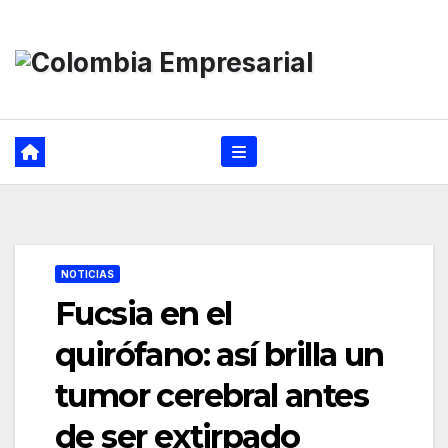
Ir
al
contenido
NOTICIAS
Fucsia en el
quirófano: así brilla un
tumor cerebral antes
de ser extirpado