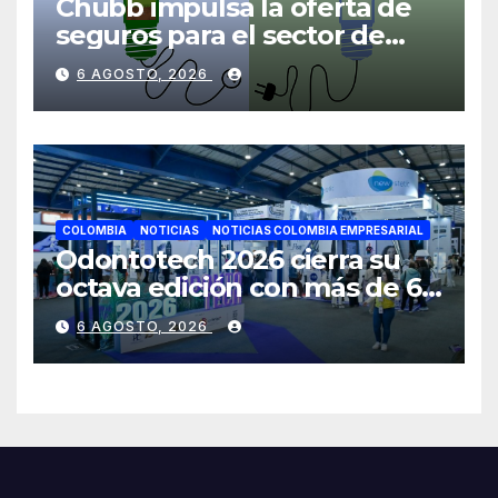
Chubb impulsa la oferta de
seguros para el sector de
energías renovables en
6 AGOSTO, 2026
América Latina
COLOMBIA
NOTICIAS
NOTICIAS COLOMBIA EMPRESARIAL
Odontotech 2026 cierra su
octava edición con más de 6
mil visitantes
6 AGOSTO, 2026