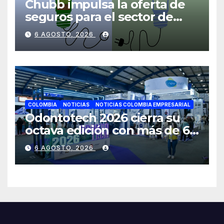
Chubb impulsa la oferta de
seguros para el sector de
energías renovables en
6 AGOSTO, 2026
América Latina
COLOMBIA
NOTICIAS
NOTICIAS COLOMBIA EMPRESARIAL
Odontotech 2026 cierra su
octava edición con más de 6
mil visitantes
6 AGOSTO, 2026