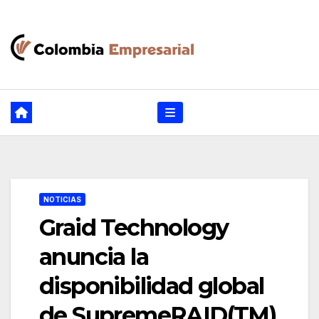
Ir
al
contenido
NOTICIAS
Graid Technology
anuncia la
disponibilidad global
de SupremeRAID(TM)