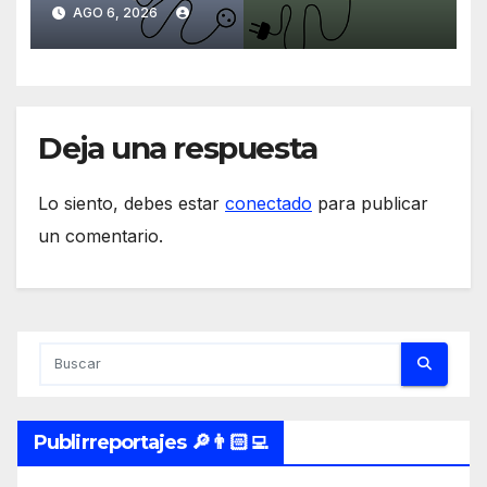
energías renovables en
AGO 6, 2026
América Latina
Deja una respuesta
Lo siento, debes estar
conectado
para publicar
un comentario.
Publirreportajes 🔎👨🏻‍💻