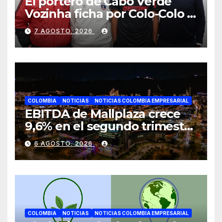
El portero de Cabo Verde
Vozinha ficha por Colo-Colo y
JETOUR respalda su nueva
7 AGOSTO, 2026
etapa
COLOMBIA
NOTICIAS
NOTICIAS COLOMBIA EMPRESARIAL
EBITDA de Mallplaza crece
9,6% en el segundo trimestre
mientras avanza en su plan
6 AGOSTO, 2026
de crecimiento en Colombia
COLOMBIA
NOTICIAS
NOTICIAS COLOMBIA EMPRESARIAL