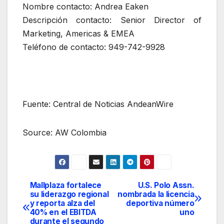
Nombre contacto: Andrea Eaken
Descripción contacto: Senior Director of
Marketing, Americas & EMEA
Teléfono de contacto: 949-742-9928
Fuente: Central de Noticias AndeanWire
Source: AW Colombia
Mallplaza fortalece
U.S. Polo Assn.
Navegación
su liderazgo regional
nombrada la licencia
y reporta alza del
deportiva número
de
40% en el EBITDA
uno
durante el segundo