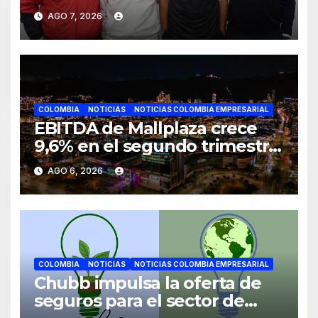
JETOUR respalda su nueva
AGO 7, 2026
etapa
COLOMBIA
NOTICIAS
NOTICIAS COLOMBIA EMPRESARIAL
EBITDA de Mallplaza crece
9,6% en el segundo trimestre
mientras avanza en su plan
AGO 6, 2026
de crecimiento en Colombia
COLOMBIA
NOTICIAS
NOTICIAS COLOMBIA EMPRESARIAL
Chubb impulsa la oferta de
seguros para el sector de