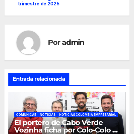
entradas
trimestre de 2025
Por
admin
Entrada relacionada
COMUNICAE
NOTICIAS
NOTICIAS COLOMBIA EMPRESARIAL
El portero de Cabo Verde
Vozinha ficha por Colo-Colo y