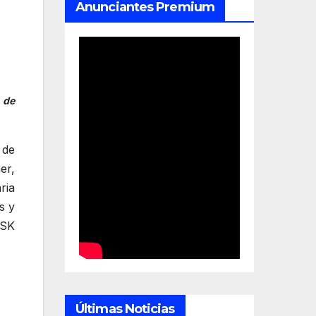
Anunciantes Premium
 de
 de
er,
ria
s y
GSK
Últimas Noticias