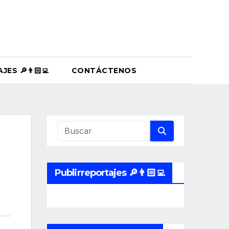
ES 🔎👨🏻‍💻
CONTÁCTENOS
Publirreportajes 🔎👨🏻‍💻