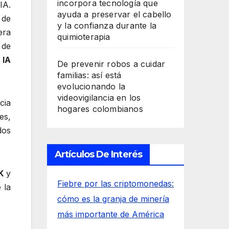
incorpora tecnología que
IA.
ayuda a preservar el cabello
 de
y la confianza durante la
era
quimioterapia
 de
 IA
De prevenir robos a cuidar
familias: así está
evolucionando la
videovigilancia en los
cia
hogares colombianos
es,
dos
Artículos De Interés
SK
y
Fiebre por las criptomonedas:
 la
cómo es la granja de minería
más importante de América