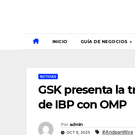
Ir
al
contenido
INICIO
GUÍA DE NEGOCIOS
NOTICIAS
GSK presenta la 
de IBP con OMP
Por
admin
#AndeanWire
OCT 9, 2025