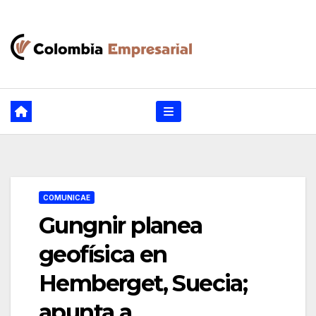
Ir
al
contenido
COMUNICAE
Gungnir planea
geofísica en
Hemberget, Suecia;
apunta a