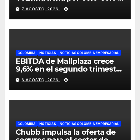
JETOUR respalda su nueva
7 AGOSTO, 2026
etapa
COLOMBIA
NOTICIAS
NOTICIAS COLOMBIA EMPRESARIAL
EBITDA de Mallplaza crece
9,6% en el segundo trimestre
mientras avanza en su plan
6 AGOSTO, 2026
de crecimiento en Colombia
COLOMBIA
NOTICIAS
NOTICIAS COLOMBIA EMPRESARIAL
Chubb impulsa la oferta de
seguros para el sector de