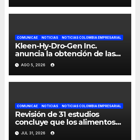
etapa
COMUNICAE
NOTICIAS
NOTICIAS COLOMBIA EMPRESARIAL
Kleen-Hy-Dro-Gen Inc.
anuncia la obtención de las
certificaciones ISO 9001:2015 y
AGO 5, 2026
TSSA
COMUNICAE
NOTICIAS
NOTICIAS COLOMBIA EMPRESARIAL
Revisión de 31 estudios
concluye que los alimentos
veganos para perros y gatos
JUL 31, 2026
tienen buena digestibilidad