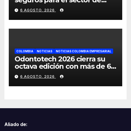
energías renovables en
6 AGOSTO, 2026
América Latina
COLOMBIA
NOTICIAS
NOTICIAS COLOMBIA EMPRESARIAL
Odontotech 2026 cierra su
octava edición con más de 6
mil visitantes
6 AGOSTO, 2026
Aliado de: