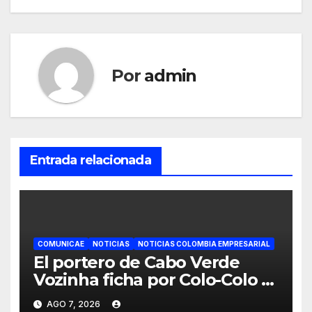
Por
admin
Entrada relacionada
COMUNICAE
NOTICIAS
NOTICIAS COLOMBIA EMPRESARIAL
El portero de Cabo Verde
Vozinha ficha por Colo-Colo y
JETOUR respalda su nueva
AGO 7, 2026