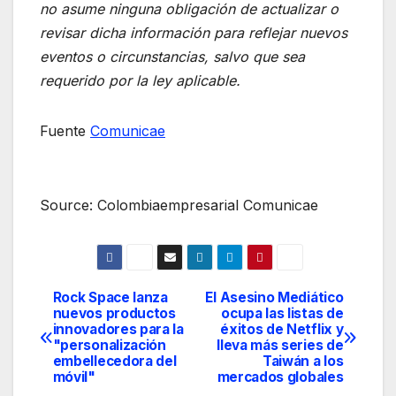
no asume ninguna obligación de actualizar o
revisar dicha información para reflejar nuevos
eventos o circunstancias, salvo que sea
requerido por la ley aplicable.
Fuente
Comunicae
Source: Colombiaempresarial Comunicae
Rock Space lanza
El Asesino Mediático
Navegación
nuevos productos
ocupa las listas de
innovadores para la
éxitos de Netflix y
de
"personalización
lleva más series de
embellecedora del
Taiwán a los
entradas
móvil"
mercados globales