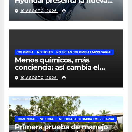
Hyundai presenta la nueva
Palisade Híbrida junto al
10 AGOSTO, 2026
álbum Big Band 2 de Andrés
Cepeda
COLOMBIA
NOTICIAS
NOTICIAS COLOMBIA EMPRESARIAL
Menos químicos, más
conciencia: así cambia el
consumo de la cosmética en
10 AGOSTO, 2026
Colombia
COMUNICAE
NOTICIAS
NOTICIAS COLOMBIA EMPRESARIAL
Primera prueba de manejo