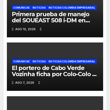
COMUNICAE
NOTICIAS
NOTICIAS COLOMBIA EMPRESARIAL
Primera prueba de manejo
del SOUEAST S08 i-DM en
México recibe grandes
AGO 10, 2026
elogios por su confort
superior
COMUNICAE
NOTICIAS
NOTICIAS COLOMBIA EMPRESARIAL
El portero de Cabo Verde
Vozinha ficha por Colo-Colo y
JETOUR respalda su nueva
AGO 7, 2026
etapa