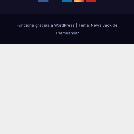
Funciona gracias a WordPress
|
Tema:
News Jack
de
Themeansar