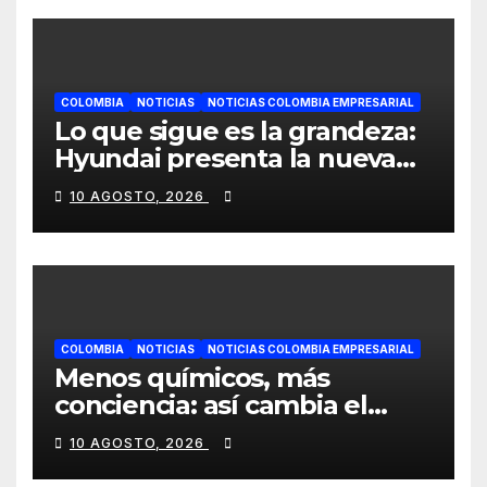
COLOMBIA
NOTICIAS
NOTICIAS COLOMBIA EMPRESARIAL
Lo que sigue es la grandeza:
Hyundai presenta la nueva
Palisade Híbrida junto al
10 AGOSTO, 2026
álbum Big Band 2 de Andrés
Cepeda
COLOMBIA
NOTICIAS
NOTICIAS COLOMBIA EMPRESARIAL
Menos químicos, más
conciencia: así cambia el
consumo de la cosmética en
10 AGOSTO, 2026
Colombia