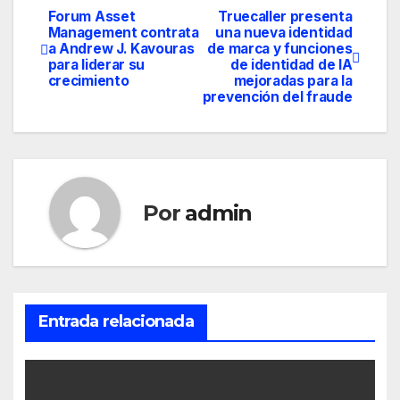
Forum Asset
Truecaller presenta
Navegación
Management contrata
una nueva identidad
a Andrew J. Kavouras
de marca y funciones
de
para liderar su
de identidad de IA
crecimiento
mejoradas para la
entradas
prevención del fraude
Por
admin
Entrada relacionada