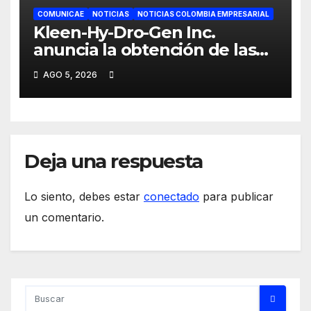
COMUNICAE
NOTICIAS
NOTICIAS COLOMBIA EMPRESARIAL
Kleen-Hy-Dro-Gen Inc.
anuncia la obtención de las
certificaciones ISO 9001:2015 y
AGO 5, 2026
TSSA
Deja una respuesta
Lo siento, debes estar
conectado
para publicar
un comentario.