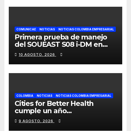
COMUNICAE
NOTICIAS
NOTICIAS COLOMBIA EMPRESARIAL
Primera prueba de manejo
del SOUEAST S08 i-DM en
México recibe grandes
10 AGOSTO, 2026
elogios por su confort
superior
COLOMBIA
NOTICIAS
NOTICIAS COLOMBIA EMPRESARIAL
Cities for Better Health
cumple un año
transformando la salud en
9 AGOSTO, 2026
Cali y lo celebra con una