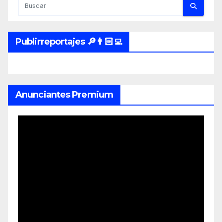
Publirreportajes 🔎👨🏻‍💻
Anunciantes Premium