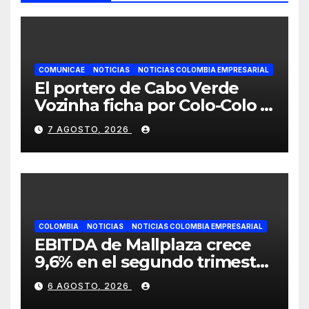
COMUNICAE
NOTICIAS
NOTICIAS COLOMBIA EMPRESARIAL
El portero de Cabo Verde
Vozinha ficha por Colo-Colo y
JETOUR respalda su nueva
7 AGOSTO, 2026
etapa
COLOMBIA
NOTICIAS
NOTICIAS COLOMBIA EMPRESARIAL
EBITDA de Mallplaza crece
9,6% en el segundo trimestre
mientras avanza en su plan
6 AGOSTO, 2026
de crecimiento en Colombia