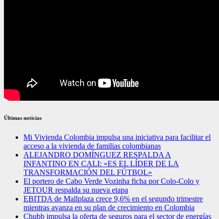
Últimas noticias
Mi Vivienda Colombia impulsa una iniciativa para facilitar el
acceso a la vivienda de familias colombianas
ALEJANDRO DOMÍNGUEZ RESPALDA A
INFANTINO EN CALI: «ES EL LÍDER DE LA
TRANSFORMACIÓN DEL FÚTBOL»
El portero de Cabo Verde Vozinha ficha por Colo-Colo y
JETOUR respalda su nueva etapa
EBITDA de Mallplaza crece 9,6% en el segundo trimestre
mientras avanza en su plan de crecimiento en Colombia
Chubb impulsa la oferta de seguros para el sector de energías