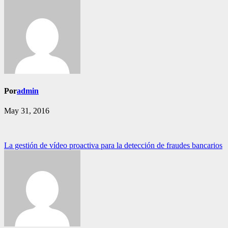
Por
admin
May 31, 2016
Navegación
La gestión de vídeo proactiva para la detección de fraudes bancarios
de
entradas