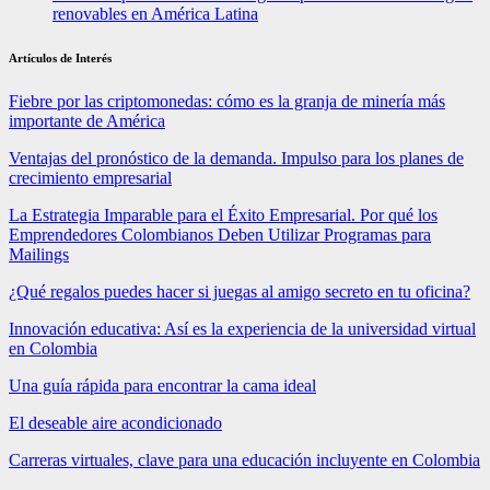
renovables en América Latina
Artículos de Interés
Fiebre por las criptomonedas: cómo es la granja de minería más
importante de América
Ventajas del pronóstico de la demanda. Impulso para los planes de
crecimiento empresarial
La Estrategia Imparable para el Éxito Empresarial. Por qué los
Emprendedores Colombianos Deben Utilizar Programas para
Mailings
¿Qué regalos puedes hacer si juegas al amigo secreto en tu oficina?
Innovación educativa: Así es la experiencia de la universidad virtual
en Colombia
Una guía rápida para encontrar la cama ideal
El deseable aire acondicionado
Carreras virtuales, clave para una educación incluyente en Colombia