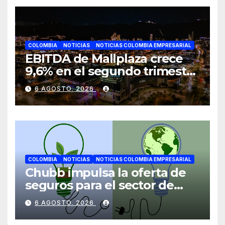
COLOMBIA
NOTICIAS
NOTICIAS COLOMBIA EMPRESARIAL
EBITDA de Mallplaza crece
9,6% en el segundo trimestre
mientras avanza en su plan
6 AGOSTO, 2026
de crecimiento en Colombia
COLOMBIA
NOTICIAS
NOTICIAS COLOMBIA EMPRESARIAL
Chubb impulsa la oferta de
seguros para el sector de
energías renovables en
6 AGOSTO, 2026
América Latina