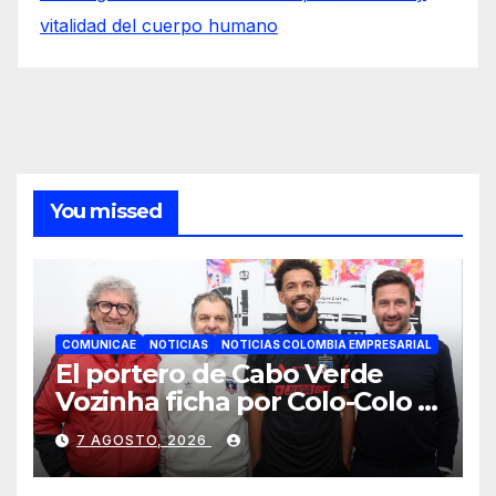
vitalidad del cuerpo humano
You missed
COMUNICAE
NOTICIAS
NOTICIAS COLOMBIA EMPRESARIAL
El portero de Cabo Verde
Vozinha ficha por Colo-Colo y
JETOUR respalda su nueva
7 AGOSTO, 2026
etapa