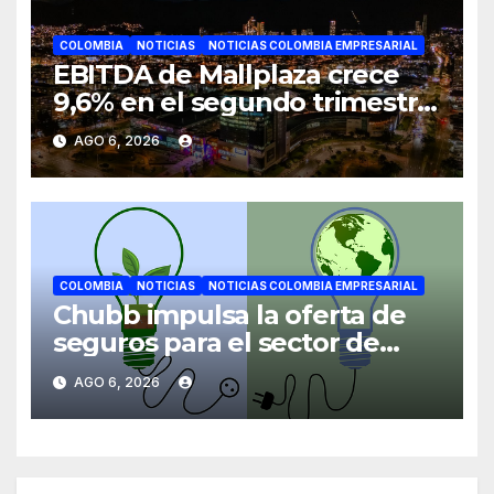
COLOMBIA
NOTICIAS
NOTICIAS COLOMBIA EMPRESARIAL
EBITDA de Mallplaza crece
9,6% en el segundo trimestre
mientras avanza en su plan
AGO 6, 2026
de crecimiento en Colombia
COLOMBIA
NOTICIAS
NOTICIAS COLOMBIA EMPRESARIAL
Chubb impulsa la oferta de
seguros para el sector de
energías renovables en
AGO 6, 2026
América Latina