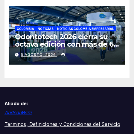
COLOMBIA
NOTICIAS
NOTICIAS COLOMBIA EMPRESARIAL
Odontotech 2026 cierra su
octava edición con más de 6
mil visitantes
6 AGOSTO, 2026
Aliado de:
AndeanWire
Términos, Definiciones y Condiciones del Servicio