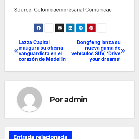
Source: Colombiaempresarial Comunicae
Lazza Capital
Dongfeng lanza su
Navegación
inaugura su oficina
nueva gama de
vanguardista en el
vehículos SUV, ‘Drive
de
corazón de Medellín
your dreams’
entradas
Por
admin
Entrada relacionada