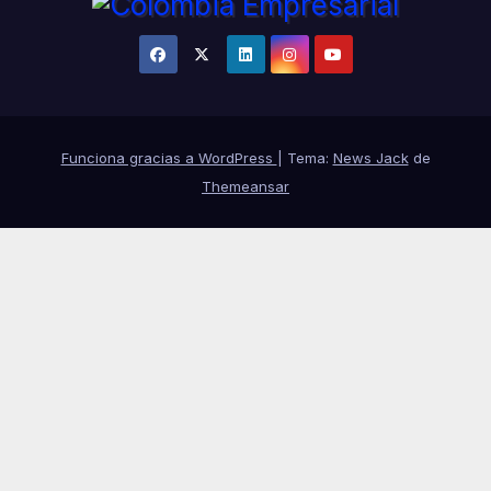
Funciona gracias a WordPress
|
Tema:
News Jack
de
Themeansar