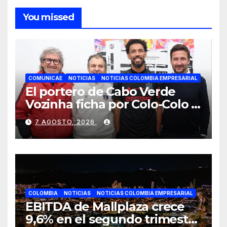
You missed
COMUNICAE
NOTICIAS
NOTICIAS COLOMBIA EMPRESARIAL
El portero de Cabo Verde
Vozinha ficha por Colo-Colo y
JETOUR respalda su nueva
7 AGOSTO, 2026
etapa
COLOMBIA
NOTICIAS
NOTICIAS COLOMBIA EMPRESARIAL
EBITDA de Mallplaza crece
9,6% en el segundo trimestre