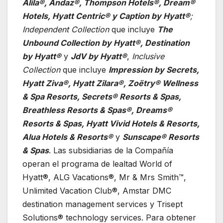
Alila®, Andaz®, Thompson Hotels®, Dream®
Hotels, Hyatt Centric® y Caption by Hyatt®
;
Independent Collection
que incluye
The
Unbound Collection by Hyatt®, Destination
by Hyatt®
y
JdV by Hyatt®
,
Inclusive
Collection
que incluye
Impression by Secrets,
Hyatt Ziva®, Hyatt Zilara®, Zoëtry® Wellness
& Spa Resorts, Secrets® Resorts & Spas,
Breathless Resorts & Spas®, Dreams®
Resorts & Spas, Hyatt Vivid Hotels & Resorts,
Alua Hotels & Resorts®
y
Sunscape® Resorts
& Spas
. Las subsidiarias de la Compañía
operan el programa de lealtad World of
Hyatt®, ALG Vacations®, Mr & Mrs Smith™,
Unlimited Vacation Club®, Amstar DMC
destination management services y Trisept
Solutions® technology services. Para obtener