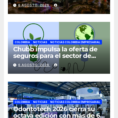
mientras avanza en su plan
6 AGOSTO, 2026
de crecimiento en Colombia
COLOMBIA
NOTICIAS
NOTICIAS COLOMBIA EMPRESARIAL
Chubb impulsa la oferta de
seguros para el sector de
energías renovables en
6 AGOSTO, 2026
América Latina
COLOMBIA
NOTICIAS
NOTICIAS COLOMBIA EMPRESARIAL
Odontotech 2026 cierra su
octava edición con más de 6