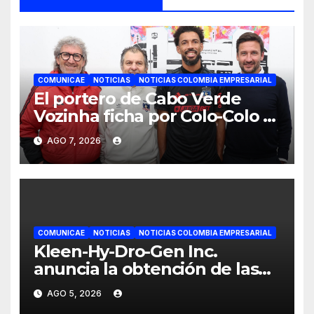
COMUNICAE
NOTICIAS
NOTICIAS COLOMBIA EMPRESARIAL
El portero de Cabo Verde
Vozinha ficha por Colo-Colo y
JETOUR respalda su nueva
AGO 7, 2026
etapa
COMUNICAE
NOTICIAS
NOTICIAS COLOMBIA EMPRESARIAL
Kleen-Hy-Dro-Gen Inc.
anuncia la obtención de las
certificaciones ISO 9001:2015 y
AGO 5, 2026
TSSA