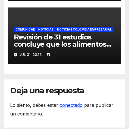
COMUNICAE
NOTICIAS
NOTICIAS COLOMBIA EMPRESARIAL
Revisión de 31 estudios
concluye que los alimentos
veganos para perros y gatos
JUL 31, 2026
tienen buena digestibilidad
Deja una respuesta
Lo siento, debes estar
conectado
para publicar
un comentario.