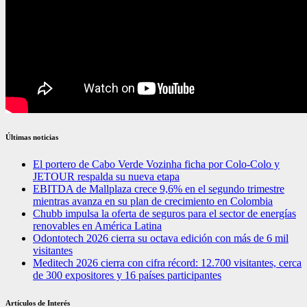
Últimas noticias
El portero de Cabo Verde Vozinha ficha por Colo-Colo y
JETOUR respalda su nueva etapa
EBITDA de Mallplaza crece 9,6% en el segundo trimestre
mientras avanza en su plan de crecimiento en Colombia
Chubb impulsa la oferta de seguros para el sector de energías
renovables en América Latina
Odontotech 2026 cierra su octava edición con más de 6 mil
visitantes
Meditech 2026 cierra con cifra récord: 12.700 visitantes, cerca
de 300 expositores y 16 países participantes
Artículos de Interés