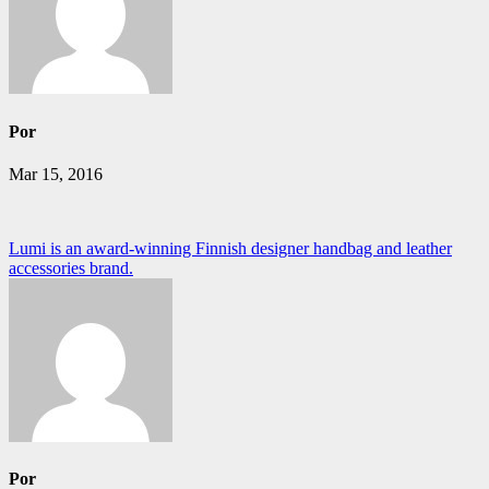
Por
Mar 15, 2016
Navegación
Lumi is an award-winning Finnish designer handbag and leather
accessories brand.
de
entradas
Por