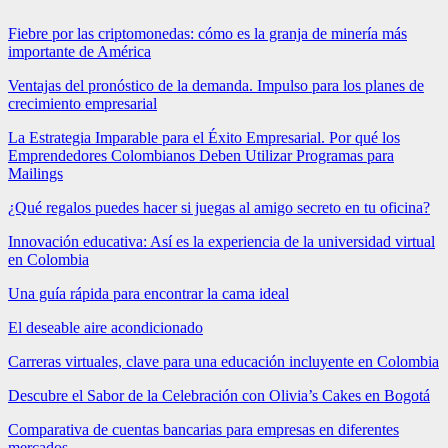
Fiebre por las criptomonedas: cómo es la granja de minería más
importante de América
Ventajas del pronóstico de la demanda. Impulso para los planes de
crecimiento empresarial
La Estrategia Imparable para el Éxito Empresarial. Por qué los
Emprendedores Colombianos Deben Utilizar Programas para
Mailings
¿Qué regalos puedes hacer si juegas al amigo secreto en tu oficina?
Innovación educativa: Así es la experiencia de la universidad virtual
en Colombia
Una guía rápida para encontrar la cama ideal
El deseable aire acondicionado
Carreras virtuales, clave para una educación incluyente en Colombia
Descubre el Sabor de la Celebración con Olivia’s Cakes en Bogotá
Comparativa de cuentas bancarias para empresas en diferentes
mercados