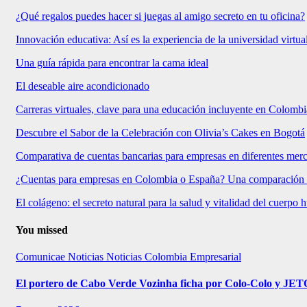
¿Qué regalos puedes hacer si juegas al amigo secreto en tu oficina?
Innovación educativa: Así es la experiencia de la universidad virtu
Una guía rápida para encontrar la cama ideal
El deseable aire acondicionado
Carreras virtuales, clave para una educación incluyente en Colombi
Descubre el Sabor de la Celebración con Olivia’s Cakes en Bogotá
Comparativa de cuentas bancarias para empresas en diferentes mer
¿Cuentas para empresas en Colombia o España? Una comparación
El colágeno: el secreto natural para la salud y vitalidad del cuerpo
You missed
Comunicae
Noticias
Noticias Colombia Empresarial
El portero de Cabo Verde Vozinha ficha por Colo-Colo y JE