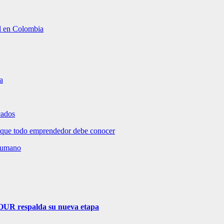
al en Colombia
a
cados
 que todo emprendedor debe conocer
 humano
TOUR respalda su nueva etapa