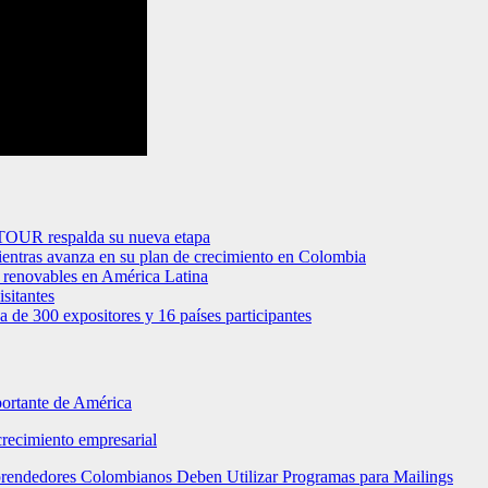
ETOUR respalda su nueva etapa
entras avanza en su plan de crecimiento en Colombia
s renovables en América Latina
sitantes
ca de 300 expositores y 16 países participantes
portante de América
crecimiento empresarial
mprendedores Colombianos Deben Utilizar Programas para Mailings