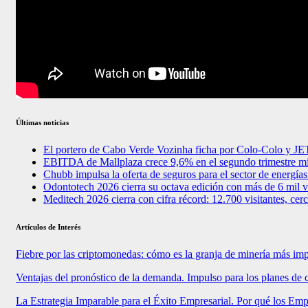
Últimas noticias
El portero de Cabo Verde Vozinha ficha por Colo-Colo y J
EBITDA de Mallplaza crece 9,6% en el segundo trimestre mi
Chubb impulsa la oferta de seguros para el sector de energía
Odontotech 2026 cierra su octava edición con más de 6 mil vi
Meditech 2026 cierra con cifra récord: 12.700 visitantes, cer
Artículos de Interés
Fiebre por las criptomonedas: cómo es la granja de minería más im
Ventajas del pronóstico de la demanda. Impulso para los planes de 
La Estrategia Imparable para el Éxito Empresarial. Por qué los E