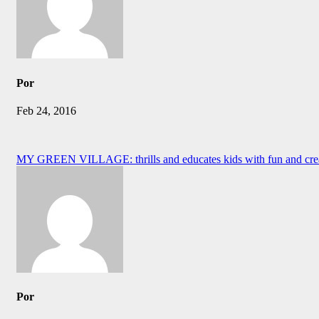
Por
Feb 24, 2016
Navegación
MY GREEN VILLAGE: thrills and educates kids with fun and creative 
de
entradas
Por