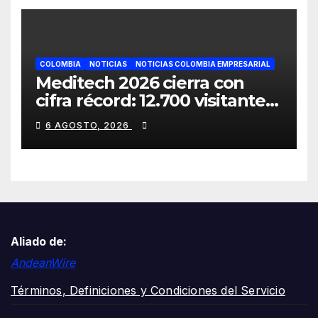
COLOMBIA
NOTICIAS
NOTICIAS COLOMBIA EMPRESARIAL
Meditech 2026 cierra con
cifra récord: 12.700 visitantes,
cerca de 300 expositores y 16
6 AGOSTO, 2026
países participantes
Aliado de:
AndeanWire
Términos, Definiciones y Condiciones del Servicio