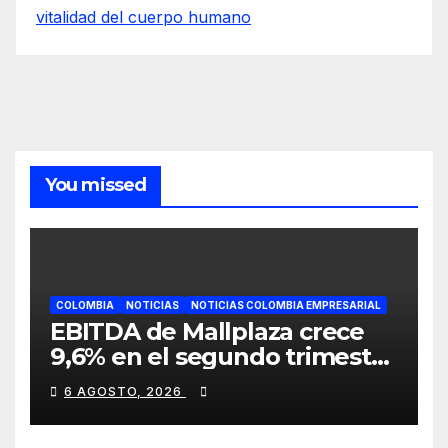
vitalidad del cuerpo humano
You missed
COLOMBIA
NOTICIAS
NOTICIAS COLOMBIA EMPRESARIAL
EBITDA de Mallplaza crece
9,6% en el segundo trimestre
mientras avanza en su plan
6 AGOSTO, 2026
de crecimiento en Colombia